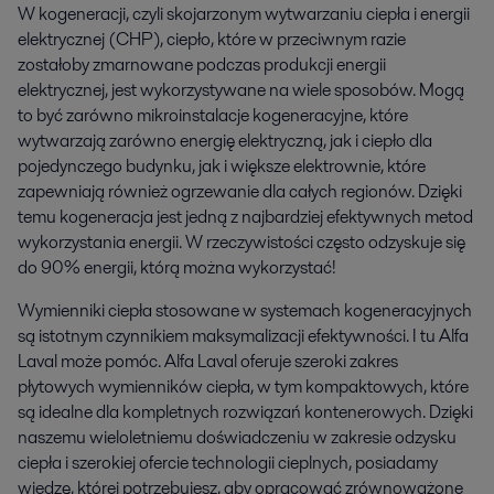
W kogeneracji, czyli skojarzonym wytwarzaniu ciepła i energii
elektrycznej (CHP), ciepło, które w przeciwnym razie
zostałoby zmarnowane podczas produkcji energii
elektrycznej, jest wykorzystywane na wiele sposobów. Mogą
to być zarówno mikroinstalacje kogeneracyjne, które
wytwarzają zarówno energię elektryczną, jak i ciepło dla
pojedynczego budynku, jak i większe elektrownie, które
zapewniają również ogrzewanie dla całych regionów. Dzięki
temu kogeneracja jest jedną z najbardziej efektywnych metod
wykorzystania energii. W rzeczywistości często odzyskuje się
do 90% energii, którą można wykorzystać!
Wymienniki ciepła stosowane w systemach kogeneracyjnych
są istotnym czynnikiem maksymalizacji efektywności. I tu Alfa
Laval może pomóc. Alfa Laval oferuje szeroki zakres
płytowych wymienników ciepła, w tym kompaktowych, które
są idealne dla kompletnych rozwiązań kontenerowych. Dzięki
naszemu wieloletniemu doświadczeniu w zakresie odzysku
ciepła i szerokiej ofercie technologii cieplnych, posiadamy
wiedzę, której potrzebujesz, aby opracować zrównoważone