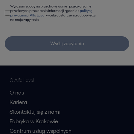
Wyrażam zgodę na przechowywanie i przetwarzanie
przesłanych przeze mnie informacji zgodnie z
polityką
prywatności Alfa Laval
w celu dostarczenia odpowiedzi
na moje zapytanie.
Wyślij zapytanie
O Alfa Laval
O nas
Kariera
Skontaktuj się z nami
Fabryka w Krakowie
Centrum usług wspólnych