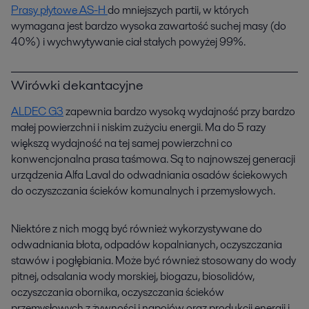
Prasy płytowe AS-H
do mniejszych partii, w których
wymagana jest bardzo wysoka zawartość suchej masy (do
40%) i wychwytywanie ciał stałych powyżej 99%.
Wirówki dekantacyjne
ALDEC G3
zapewnia bardzo wysoką wydajność przy bardzo
małej powierzchni i niskim zużyciu energii. Ma do 5 razy
większą wydajność na tej samej powierzchni co
konwencjonalna prasa taśmowa. Są to najnowszej generacji
urządzenia Alfa Laval do odwadniania osadów ściekowych
do oczyszczania ścieków komunalnych i przemysłowych.
Niektóre z nich mogą być również wykorzystywane do
odwadniania błota, odpadów kopalnianych, oczyszczania
stawów i pogłębiania. Może być również stosowany do wody
pitnej, odsalania wody morskiej, biogazu, biosolidów,
oczyszczania obornika, oczyszczania ścieków
przemysłowych z żywności i napojów oraz produkcji energii i