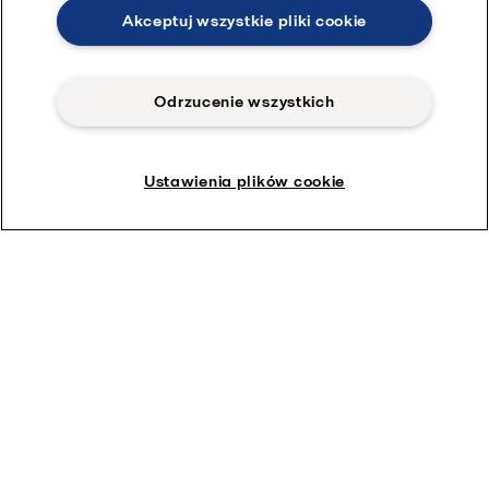
Akceptuj wszystkie pliki cookie
Thinking ahead - Artykuły techniczne i białe księgi dotyczące
urządzeń higienicznych
Odrzucenie wszystkich
Znajdź wszystkie artykuły
Ustawienia plików cookie
Zapytania dotyczące
produktów
Jak możemy Ci pomóc?