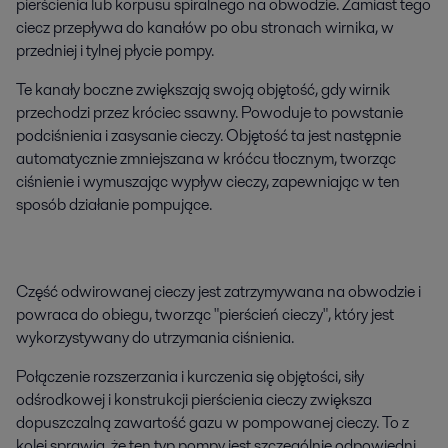
pierścienia lub korpusu spiralnego na obwodzie. Zamiast tego
ciecz przepływa do kanałów po obu stronach wirnika, w
przedniej i tylnej płycie pompy.
Te kanały boczne zwiększają swoją objętość, gdy wirnik
przechodzi przez króciec ssawny. Powoduje to powstanie
podciśnienia i zasysanie cieczy. Objętość ta jest następnie
automatycznie zmniejszana w króćcu tłocznym, tworząc
ciśnienie i wymuszając wypływ cieczy, zapewniając w ten
sposób działanie pompujące.
Część odwirowanej cieczy jest zatrzymywana na obwodzie i
powraca do obiegu, tworząc "pierścień cieczy", który jest
wykorzystywany do utrzymania ciśnienia.
Połączenie rozszerzania i kurczenia się objętości, siły
odśrodkowej i konstrukcji pierścienia cieczy zwiększa
dopuszczalną zawartość gazu w pompowanej cieczy. To z
kolei sprawia, że ten typ pompy jest szczególnie odpowiedni