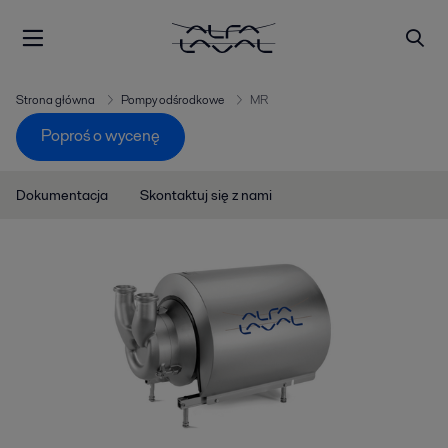
Strona główna
Pompy odśrodkowe
MR
Poproś o wycenę
Dokumentacja
Skontaktuj się z nami