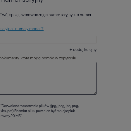
wój sprzęt, wprowadzając numer seryjny lub numer
seryjne i numery modeli?
+
dodaj kolejny
 dokumenty, które mogą pomóc w zapytaniu
"Dozwolone rozszerzenia plików (jpg, jpeg, jpe, png,
xlsx, pdf) Rozmiar pliku powinien być mniejszy lub
równy 20 MB"