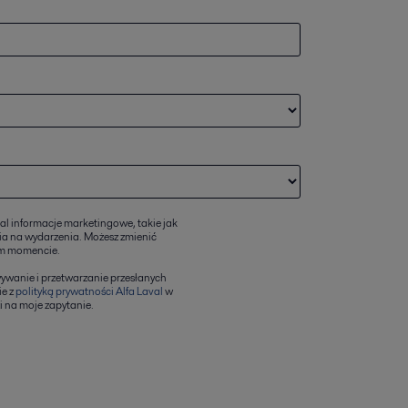
l informacje marketingowe, takie jak
nia na wydarzenia. Możesz zmienić
ym momencie.
wanie i przetwarzanie przesłanych
ie z
polityką prywatności Alfa Laval
w
 na moje zapytanie.