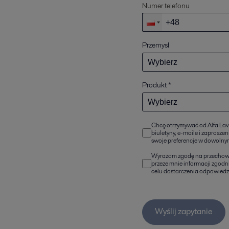
Numer telefonu
Przemysł
Produkt
*
Chcę otrzymywać od Alfa Lava
biuletyny, e-maile i zaprosze
swoje preferencje w dowoln
Wyrażam zgodę na przechowy
przeze mnie informacji zgodn
celu dostarczenia odpowiedzi
Wyślij zapytanie