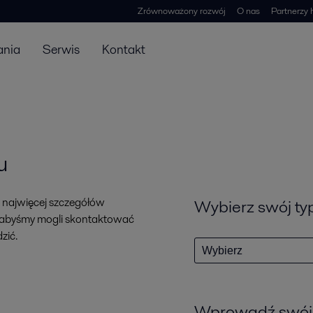
Zrównoważony rozwój
O nas
Partnerzy 
ania
Serwis
Kontakt
u
 najwięcej szczegółów
Wybierz swój ty
, abyśmy mogli skontaktować
zić.
Wprowadź swój 