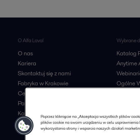
O Alfa Laval
Wybrane dl
O nas
Katalog 
Kariera
Anytime A
Skontaktuj się z nami
Webinari
Fabryka w Krakowie
Ogólne W
Centrum usług wspólnych
Katalog
Partnerzy handlowi
Procesów
Karty charakterystyki
Poprzez kliknięcie na „Akceptacja wszystkich plików co
Zostań Partnerem
plików cookie na swoim urządzeniu w celu usprawnienia k
wykorzystania strony i wsparcia naszych działań marketi