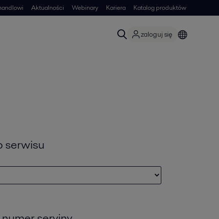
handlowi
Aktualności
Webinary
Kariera
Katalog produktów
zaloguj się
p serwisu
numer seryjny