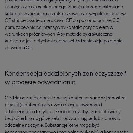
usunięcie z oleju schłodzonego. Specjalnie zaprojektowana
kolumna wypełniona ustrukturyzowanym wypełnieniem, tzw.
GE stripper, skutecznie usuwa GE do poziomu poniżej 0,5
ppm, zapewniając intensywny kontakt pary z olejem w
warunkach próżniowych. Aby metoda była skuteczna,
konieczne jest natychmiastowe schłodzenie oleju po etapie
usuwania GE.
Kondensacja oddzielonych zanieczyszczeń
w procesie odwadniania
Oddzielone substancje lotne są kondensowane w jednostce
płuczki (skrubera) przy użyciu recyrkulowanego i
schłodzonego destylatu. Skruber może być zamontowany
bezpośrednio na górze sekcji odwadniającej lub stanowić
oddzielne naczynie. Substancje lotne mogą być
kondensowane etapowo (podwójne płukanie), a kondensaty