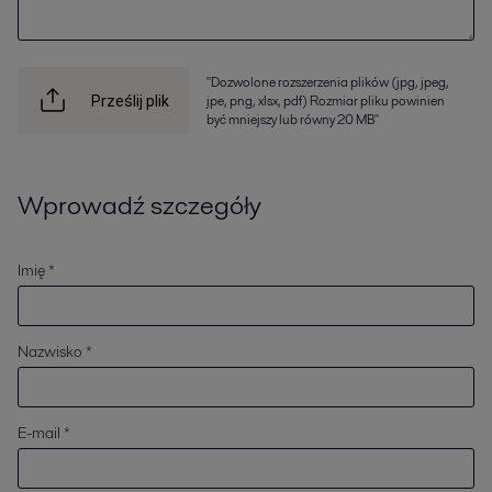
"Dozwolone rozszerzenia plików (jpg, jpeg,
jpe, png, xlsx, pdf) Rozmiar pliku powinien
Prześlij plik
być mniejszy lub równy 20 MB"
Wprowadź szczegóły
Imię *
Nazwisko *
E-mail *