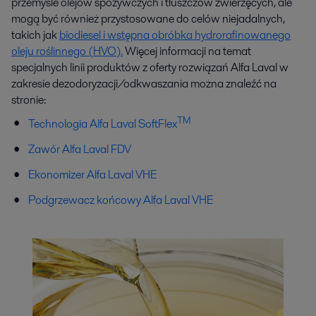
przemyśle olejów spożywczych i tłuszczów zwierzęcych, ale
mogą być również przystosowane do celów niejadalnych,
takich jak
biodiesel i wstępna obróbka hydrorafinowanego
oleju roślinnego (HVO).
Więcej informacji na temat
specjalnych linii produktów z oferty rozwiązań Alfa Laval w
zakresie dezodoryzacji/odkwaszania można znaleźć na
stronie:
TM
Technologia Alfa Laval SoftFlex
Zawór Alfa Laval FDV
Ekonomizer Alfa Laval VHE
Podgrzewacz końcowy Alfa Laval VHE