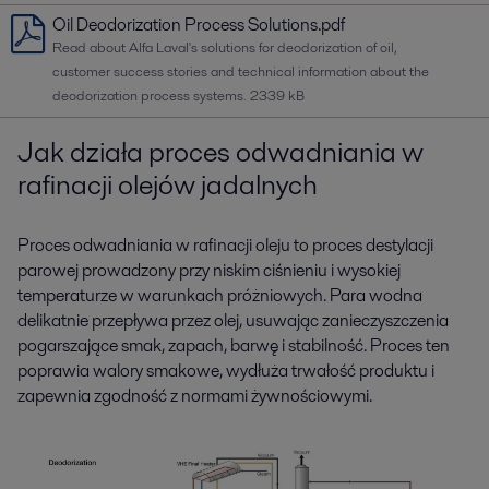
Oil Deodorization Process Solutions.pdf
Read about Alfa Laval's solutions for deodorization of oil,
customer success stories and technical information about the
deodorization process systems.
2339 kB
Jak działa proces odwadniania w
rafinacji olejów jadalnych
Proces odwadniania w rafinacji oleju to proces destylacji
parowej prowadzony przy niskim ciśnieniu i wysokiej
temperaturze w warunkach próżniowych. Para wodna
delikatnie przepływa przez olej, usuwając zanieczyszczenia
pogarszające smak, zapach, barwę i stabilność. Proces ten
poprawia walory smakowe, wydłuża trwałość produktu i
zapewnia zgodność z normami żywnościowymi.