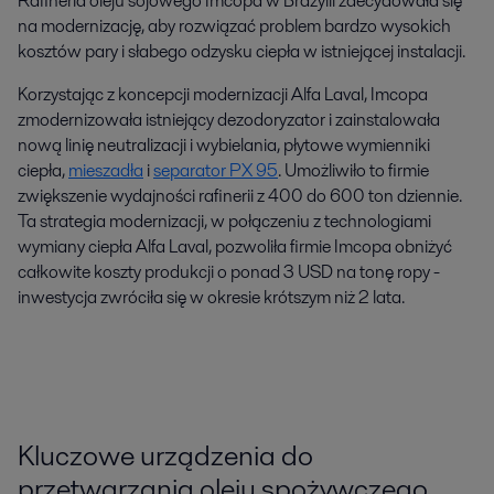
Rafineria oleju sojowego Imcopa w Brazylii zdecydowała się
na modernizację, aby rozwiązać problem bardzo wysokich
kosztów pary i słabego odzysku ciepła w istniejącej instalacji.
Korzystając z koncepcji modernizacji Alfa Laval, Imcopa
zmodernizowała istniejący dezodoryzator i zainstalowała
nową linię neutralizacji i wybielania, płytowe wymienniki
ciepła,
mieszadła
i
separator PX 95
. Umożliwiło to firmie
zwiększenie wydajności rafinerii z 400 do 600 ton dziennie.
Ta strategia modernizacji, w połączeniu z technologiami
wymiany ciepła Alfa Laval, pozwoliła firmie Imcopa obniżyć
całkowite koszty produkcji o ponad 3 USD na tonę ropy -
inwestycja zwróciła się w okresie krótszym niż 2 lata.
Kluczowe urządzenia do
przetwarzania oleju spożywczego