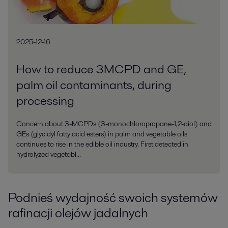
2025-12-16
How to reduce 3MCPD and GE,
palm oil contaminants, during
processing
Concern about 3-MCPDs (3-monochloropropane-1,2-diol) and
GEs (glycidyl fatty acid esters) in palm and vegetable oils
continues to rise in the edible oil industry. First detected in
hydrolyzed vegetabl...
Podnieś wydajność swoich systemów
rafinacji olejów jadalnych