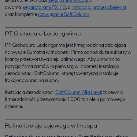
skłąd której wchodzi
sekcja neutralizacji
z
dwoma
separatorami PX 110
, a
instalacja procesu bielenia
oraz kompletne
rozwiązanie SoftColumn
PT Grahadura Leidongprima
PT Grahadura Leidongprima jest firmą rodzinną działającą
na wyspie Sumatra w Indonezji. Firma odnosi duże sukcesy w
branży przetwórstwa oleju palmowego. Aby umocnić tę
pozycję, firma zamówiła pierwszą w Indonezji instalację
dezodoryzacji SoftColumn, której towarzyszą instalacje
frakcjonowania na sucho.
Instalacja dezodoryzacji
SoftColumn Alfa Laval
zapewnia
firmie zdolność przetwarzania 1 000 ton oleju palmowego
dziennie.
Rafineria oleju sojowego w Imcopa