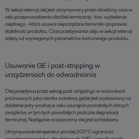
W sekcji retencji olej jest utrzymywany przez określony czas w
celu przeprowadzenia obróbki termicznej - tzw. wybielania
cieplnego - która usuwa niepożądane barwniki i poprawia
stabilność produktu. Czas przebywania oleju w sekcji retencji
zależy od wymaganych parametrów końcowego produktu.
Usuwanie GE i post-stripping w
urządzeniach do odwadniania
Olej przepływa przez sekcję post-strippingu w warunkach
próżniowych jako cienka warstwa, gdzie jest wystawiony na
działanie pary wodnej w celu usunięcia pozostałych lotnych
związków, w tym tych powstałych podczas degradacji
termicznej. Następnie oczyszczony olej jest schładzany.
Utrzymywanie temperatur poniżej 200°C ogranicza
powstawanie estrów glicydylowych (GE) i umożliwia ich