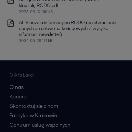
klauzulą RODO.pdf
2023-03-10 169 kB
AL. klauzula informacyjna RODO (przetwarzanie
danych do celów marketingowych / wysyłka
informacji newsletter)
2024-05-29 171 kB
O Alfa Laval
O nas
Kariera
Skontaktuj się z nami
Fabryka w Krakowie
Centrum usług wspólnych