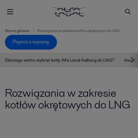
Strona główna
Rozwiązania w zakresie kotłów okrętowych do LNG
Poproś o wycenę
Dlaczego warto wybrać kotły Alfa Laval Aalborg do LNG?
Asorty
Rozwiązania w zakresie
kotłów okrętowych do LNG