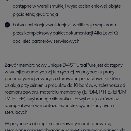
dostępne w wersji smukłej i wysokociśnieniowej, objęte
pięcioletnią gwarancją
Łatwa instalacja/walidacja/kwalifikacja wspierana
przez kompleksowy pakiet dokumentacji Alfa Laval Q-
doc i sieć partnerów serwisowych
Zawór membranowy Unique DV-ST UltraPure jest dostępny
w wersji pneumatycznej lub ręcznej. W przypadku pracy
pneumatycznej zawory są sterowane przez siłowniki, które
działają przy ciśnieniu produktu do 10 barów, w zależności od
rozmiaru zaworu, materiału membrany (EPDM, PTFE/EPDM
i M-PTFE) i wybranego siłownika. Do wyboru jest również
szereg łatwych w montażu jednostek sygnalizacyjnych i
sterujących.
W przypadku obsługi ręcznej zawory membranowe są
sterowane poprzez obracanie uchwytu przymocowanego do