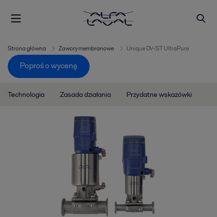
Strona główna
Zawory membranowe
Unique DV-ST UltraPure
Poproś o wycenę
Technologia
Zasada działania
Przydatne wskazówki