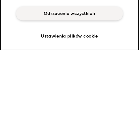
Odrzucenie wszystkich
Ustawienia plików cookie
LKB UltraPure
Te zawory motylkowe to higieniczne zawory odcinające
przeznaczone do pracy z cieczami o niskiej i średniej lepkości w
aplikacjach związanych z branżą kosmetyczną,
biotechnologiczną i farmaceutyczną.