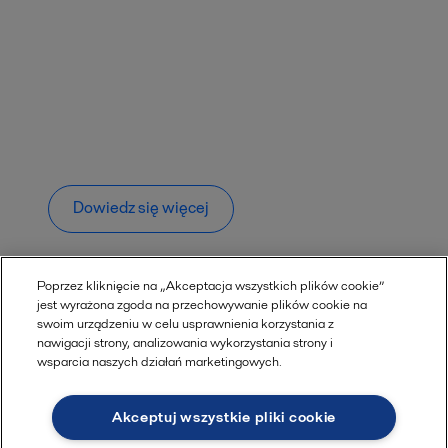
Dowiedz się więcej
Poprzez kliknięcie na „Akceptacja wszystkich plików cookie”
jest wyrażona zgoda na przechowywanie plików cookie na
Może Cię również zainteresować ...
swoim urządzeniu w celu usprawnienia korzystania z
nawigacji strony, analizowania wykorzystania strony i
wsparcia naszych działań marketingowych.
Akceptuj wszystkie pliki cookie