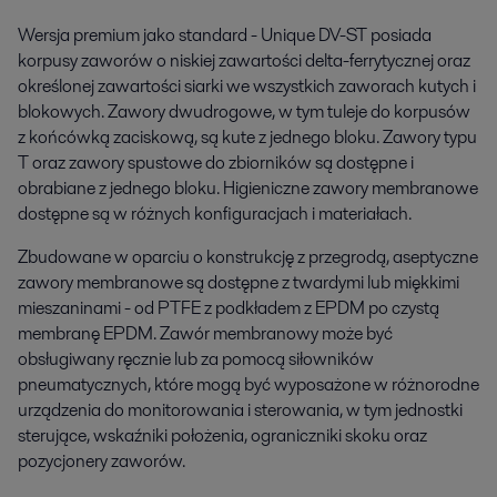
Wersja premium jako standard - Unique DV-ST posiada
korpusy zaworów o niskiej zawartości delta-ferrytycznej oraz
określonej zawartości siarki we wszystkich zaworach kutych i
blokowych. Zawory dwudrogowe, w tym tuleje do korpusów
z końcówką zaciskową, są kute z jednego bloku. Zawory typu
T oraz zawory spustowe do zbiorników są dostępne i
obrabiane z jednego bloku. Higieniczne zawory membranowe
dostępne są w różnych konfiguracjach i materiałach.
Zbudowane w oparciu o konstrukcję z przegrodą, aseptyczne
zawory membranowe są dostępne z twardymi lub miękkimi
mieszaninami - od PTFE z podkładem z EPDM po czystą
membranę EPDM. Zawór membranowy może być
obsługiwany ręcznie lub za pomocą siłowników
pneumatycznych, które mogą być wyposażone w różnorodne
urządzenia do monitorowania i sterowania, w tym jednostki
sterujące, wskaźniki położenia, ograniczniki skoku oraz
pozycjonery zaworów.