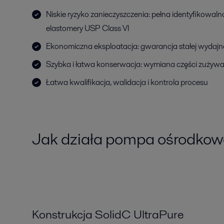
Niskie ryzyko zanieczyszczenia: pełna identyfikowaln
elastomery USP Class VI
Ekonomiczna eksploatacja: gwarancja stałej wydajn
Szybka i łatwa konserwacja: wymiana części zużywa
Łatwa kwalifikacja, walidacja i kontrola procesu
Jak działa pompa ośrodkowa
Konstrukcja SolidC UltraPure