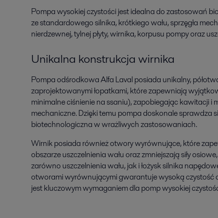
Pompa wysokiej czystości jest idealna do zastosowań bio
ze standardowego silnika, krótkiego wału, sprzęgła mech
nierdzewnej, tylnej płyty, wirnika, korpusu pompy oraz us
Unikalna konstrukcja wirnika
Pompa odśrodkowa Alfa Laval posiada unikalny, półotwar
zaprojektowanymi łopatkami, które zapewniają wyjątk
minimalne ciśnienie na ssaniu), zapobiegając kawitacji i
mechaniczne. Dzięki temu pompa doskonale sprawdza s
biotechnologiczna w wrażliwych zastosowaniach.
Wirnik posiada również otwory wyrównujące, które zape
obszarze uszczelnienia wału oraz zmniejszają siły osiowe,
zarówno uszczelnienia wału, jak i łożysk silnika napędow
otworami wyrównującymi gwarantuje wysoką czystość ob
jest kluczowym wymaganiem dla pomp wysokiej czystośc