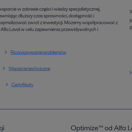
rcie w zakresie części i wiedzy specjalistycznej,
W
pewniając dłuższy czas sprawności, dostępność i
j
ksymalizować zwrot z inwestycji. Możemy współpracować z
p
Alfa Laval w celu zapewnienia przewidywalnych i
Rozwiązywanie problemów
Wsparcie techniczne
Certyfikaty
ji
Optimize™ od Alfa L