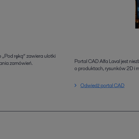
 „Pod ręką” zawiera ulotki
Portal CAD Alfa Laval jest nie
adania zamówień.
o produktach, rysunków 2D i 
Odwiedź portal CAD