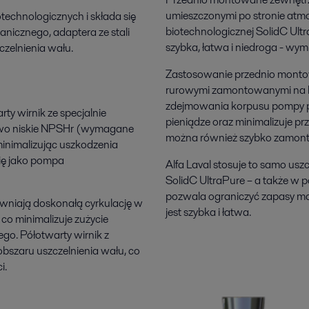
umieszczonymi po stronie atm
technologicznych i składa się
biotechnologicznej SolidC Ultr
anicznego, adaptera ze stali
szybka, łatwa i niedroga - wym
zczelnienia wału.
Zastosowanie przednio montow
rurowymi zamontowanymi na ko
zdejmowania korpusu pompy pod
ty wirnik ze specjalnie
pieniądze oraz minimalizuje p
owo niskie NPSHr (wymagane
można również szybko zamon
 minimalizując uszkodzenia
ię jako pompa
Alfa Laval stosuje to samo usz
SolidC UltraPure – a także 
pozwala ograniczyć zapasy ma
wniają doskonałą cyrkulację w
jest szybka i łatwa.
 co minimalizuje zużycie
ego. Półotwarty wirnik z
szaru uszczelnienia wału, co
i.