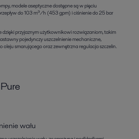
py, modele aseptyczne dostępne są w pięciu
rzepływ do 103 m³/h (453 gpm) i ciśnienie do 25 bar
e dzięki przyjaznym użytkownikowi rozwiązaniom, takim
nastawny pojedynczy uszczelnienie mechaniczne,
 oleju smarującego oraz zewnętrzna regulacja szczelin.
aPure
nienie wału
e uszczelnienie wału, ze sprężyną i podkładkami