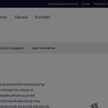
Zrównoważony rozwój
O nas
Partnerzy 
ania
Serwis
Kontakt
icznych urządzeń
near newsletter
ścią sprawdzonej serii pomp
 transportu cieczy w
ezpieczeństwa przed
micznej eksploatacji oraz
 doskonały stosunek jakości do