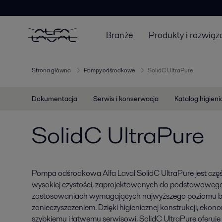
Branże
Produkty i rozwiąz
Strona główna
Pompy odśrodkowe
SolidC UltraPure
Dokumentacja
Serwis i konserwacja
Katalog higien
SolidC UltraPure
Pompa odśrodkowa Alfa Laval SolidC UltraPure jest czę
wysokiej czystości, zaprojektowanych do podstawowego
zastosowaniach wymagających najwyższego poziomu b
zanieczyszczeniem. Dzięki higienicznej konstrukcji, ekono
szybkiemu i łatwemu serwisowi, SolidC UltraPure oferuje