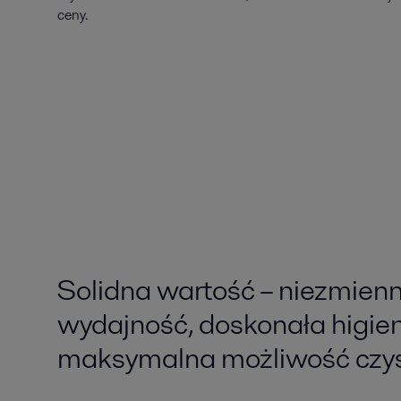
ceny.
Solidna wartość – niezmien
wydajność, doskonała higien
maksymalna możliwość czy