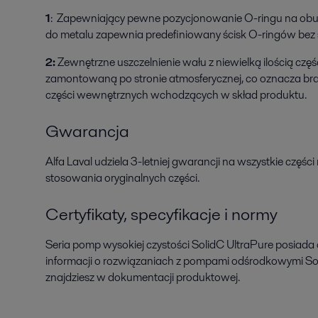
1
: Zapewniający pewne pozycjonowanie O-ringu na obu
do metalu zapewnia predefiniowany ścisk O-ringów bez s
2:
Zewnętrzne uszczelnienie wału z niewielką ilością częś
zamontowaną po stronie atmosferycznej, co oznacza brak
części wewnętrznych wchodzących w skład produktu.
Gwarancja
Alfa Laval udziela 3-letniej gwarancji na wszystkie częś
stosowania oryginalnych części.
Certyfikaty, specyfikacje i normy
Seria pomp wysokiej czystości SolidC UltraPure posiada
informacji o rozwiązaniach z pompami odśrodkowymi Sol
znajdziesz w dokumentacji produktowej.