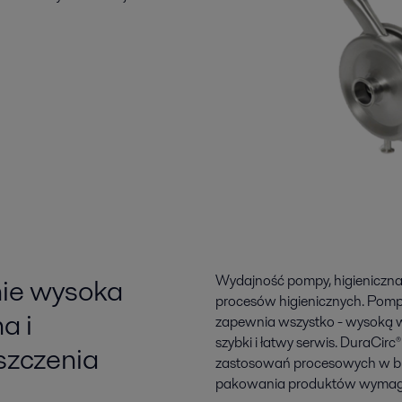
nie wysoka
Wydajność pompy, higieniczna 
procesów higienicznych. Pomp
a i
zapewnia wszystko - wysoką w
szybki i łatwy serwis. DuraCir
szczenia
zastosowań procesowych w bra
pakowania produktów wymaga