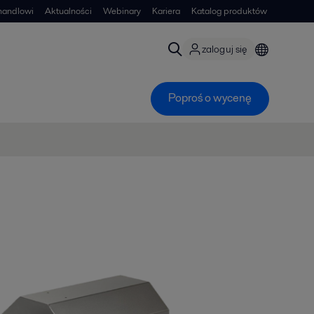
handlowi
Aktualności
Webinary
Kariera
Katalog produktów
zaloguj się
Poproś o wycenę