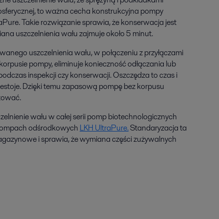
osferycznej, to ważna cecha konstrukcyjna pompy
aPure. Takie rozwiązanie sprawia, że konserwacja jest
iana uszczelnienia wału zajmuje około 5 minut.
anego uszczelnienia wału, w połączeniu z przyłączami
rpusie pompy, eliminuje konieczność odłączania lub
czas inspekcji czy konserwacji. Oszczędza to czas i
rzestoje. Dzięki temu zapasową pompę bez korpusu
tować.
czelnienie wału w całej serii pomp biotechnologicznych
w pompach odśrodkowych
LKH UltraPure.
Standaryzacja ta
gazynowe i sprawia, że wymiana części zużywalnych