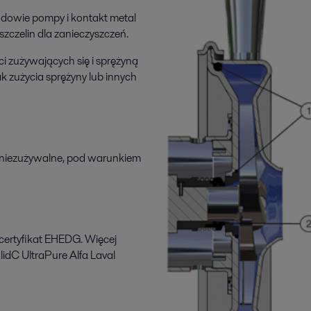
dowie pompy i kontakt metal
zczelin dla zanieczyszczeń.
ci zużywających się i sprężyną
 zużycia sprężyny lub innych
ci niezużywalne, pod warunkiem
 certyfikat EHEDG. Więcej
idC UltraPure Alfa Laval