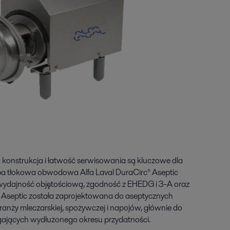
konstrukcja i łatwość serwisowania są kluczowe dla
a tłokowa obwodowa Alfa Laval DuraCirc® Aseptic
ydajność objętościową, zgodność z EHEDG i 3-A oraz
c® Aseptic została zaprojektowana do aseptycznych
nży mleczarskiej, spożywczej i napojów, głównie do
jących wydłużonego okresu przydatności.