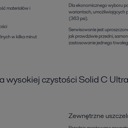
Dla ekonomicznego wyboru pom
ość materiałów i
wariantach, umożliwiających p
(363 psi).
ości
Serwisowanie jest uproszczon
jak prawdziwie przedni, samo
lnych w kilka minut
zastosowanie jednego trwałego
 wysokiej czystości Solid C Ultr
Zewnętrzne uszczel
Przednio montowane zewnętrzn