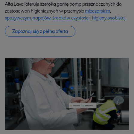
Alfa Laval oferuje szeroką gamę pomp przeznaczonych do
zastosowań higienicznych w przemyśle
mleczarskim
,
spożywczym
,
napojów,
środków czystości
i
higieny osobistej.
Zapoznaj się z pełną ofertą