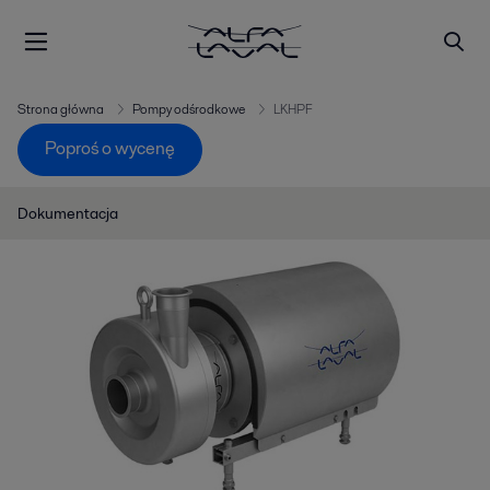
Strona główna
Pompy odśrodkowe
LKHPF
Poproś o wycenę
Dokumentacja