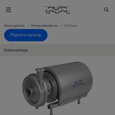
Strona główna
Pompy odśrodkowe
LKH Evap
Poproś o wycenę
Dokumentacja