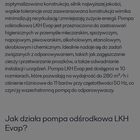
zoptymalizowana konstrukcja, silnik najwyższej jakości,
wąskie tolerancje oraz zaawansowana konstrukcja wirnika
minimalizują recyrkulację i zmniejszają zużycie energii. Pompa
odśrodkowa LKH Evap jest przeznaczona do zastosowań
higienicznych w przemyśle mleczarskim, spożywczym,
napojowym, piwowarskim, alkoholowym, etanolowym,
skrobiowym i chemicznym. Idealnie nadaje się do zadań
związanych z odparowywaniem, takich jak zagęszczanie
cieczy i przetwarzanie proszków, a także odwadnianie
instalacji i urządzeń. Pompa LKH Evap jest dostępna w 10
rozmiarach, które pozwalają na wydajność do 280 m³/h i
ciśnienie różnicowe do 11 barów przy częstotliwości 50 Hz, co
czyni ją wszechstronną pompą do odparowywaczy.
Jak działa pompa odśrodkowa LKH
Evap?