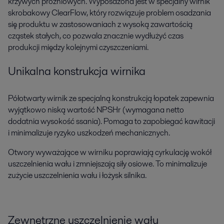
krzywych próżniowych. Wyposażona jest w specjalny wirnik
skrobakowy ClearFlow, który rozwiązuje problem osadzania
się produktu w zastosowaniach z wysoką zawartością
cząstek stałych, co pozwala znacznie wydłużyć czas
produkcji między kolejnymi czyszczeniami.
Unikalna konstrukcja wirnika
Półotwarty wirnik ze specjalną konstrukcją łopatek zapewnia
wyjątkowo niską wartość NPSHr (wymagana netto
dodatnia wysokość ssania). Pomaga to zapobiegać kawitacji
i minimalizuje ryzyko uszkodzeń mechanicznych.
Otwory wyważające w wirniku poprawiają cyrkulację wokół
uszczelnienia wału i zmniejszają siły osiowe. To minimalizuje
zużycie uszczelnienia wału i łożysk silnika.
Zewnętrzne uszczelnienie wału