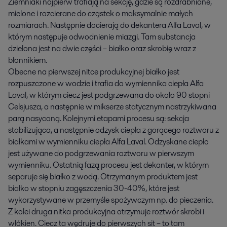
Ziemniaki najpierw trafiają na sekcję, gdzie są rozdrabniane,
mielone i rozcierane do cząstek o maksymalnie małych
rozmiarach. Następnie docierają do dekantera Alfa Laval, w
którym następuje odwodnienie miazgi. Tam substancja
dzielona jest na dwie części – białko oraz skrobię wraz z
błonnikiem.
Obecne na pierwszej nitce produkcyjnej białko jest
rozpuszczone w wodzie i trafia do wymiennika ciepła Alfa
Laval, w którym ciecz jest podgrzewana do około 90 stopni
Celsjusza, a następnie w mikserze statycznym nastrzykiwana
parą nasyconą. Kolejnymi etapami procesu są: sekcja
stabilizująca, a następnie odzysk ciepła z gorącego roztworu z
białkami w wymienniku ciepła Alfa Laval. Odzyskane ciepło
jest używane do podgrzewania roztworu w pierwszym
wymienniku. Ostatnią fazą procesu jest dekanter, w którym
separuje się białko z wodą. Otrzymanym produktem jest
białko w stopniu zagęszczenia 30-40%, które jest
wykorzystywane w przemyśle spożywczym np. do pieczenia.
Z kolei druga nitka produkcyjna otrzymuje roztwór skrobi i
włókien. Ciecz ta wędruje do pierwszych sit – to tam