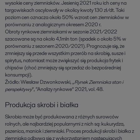
wysokie ceny ziemniaków. Jesienią 2021 roku ich ceny na
targowiskach oscylowały w okolicy kwoty 130 zł/dt. Taki
poziom cen oznacza około 50% wzrost cen ziemniaków w
porównaniu z analogicznym okresem 2020 r.
Obroty rynkowe ziemniakami w sezonie 2021/2022
szacowane są na około 4,1mln ton (spadek o około 5% w
porównaniu z sezonem 2020/2021). Prognozuje się, że
zmniejszy się przede wszystkim przerób na skrobię, susze i
spirytus, natomiast może zwiększyć się produkcja frytek i
chipsów (choć zmniejszy się sprzedaż do bezpośredniej
konsumpcji).
Źródło: Wiesław Dzwonkowski, „
Rynek Ziemniaka stan i
perspektywy
”, “Analizy rynkowe” 2021, vol. 48.
Produkcja skrobi i białka
Skrobia może być produkowana z różnych surowców
rolnych, ale najbardziej popularnymi z nich są: kukurydza,
pszenica, maniok i ziemniaki. Proces produkcji skrobi i białka z
ziemniaka odbywa się z wykorzystaniem następujących