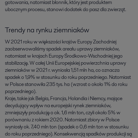
gotowania, natomiast błonnik, który jest produktem 
ubocznym procesu, stanowi dodatek do pasz dla zwierząt.
Trendy na rynku ziemniaków
W 2021 roku w większości krajów Europy Zachodniej
zaobserwowaliśmy spadek areału uprawy ziemniaków,
natomiast w krajach Europy Środkowo-Wschodniej jego
stabilizację. W całej Unii Europejskiej powierzchnia uprawy
ziemniaków w 2021 r. wyniosła 1,51 mln ha, co oznacza
spadek o 1,9% w stosunku do roku poprzedniego. Natomiast
w Polsce stanowiła 235 tys. ha (wzrost o około 1% do roku
poprzedniego).
Kraje, takie jak Belgia, Francja, Holandia i Niemcy, mające
decydujący wpływ na europejski rynek ziemniaków,
zmniejszyły produkcję o ok. 1,6 mln ton, czyli około 5% w
porównaniu z rokiem 2020. Natomiast zbiory w Polsce
wyniosły ok. 7,40 mln ton (spadek o 0,6 mln ton w stosunku
do roku poprzedniego). Konsekwencją spadków produkcji są