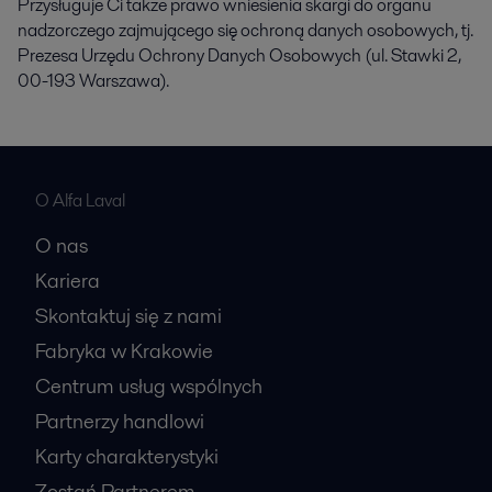
Przysługuje Ci także prawo wniesienia skargi do organu
nadzorczego zajmującego się ochroną danych osobowych, tj.
Prezesa Urzędu Ochrony Danych Osobowych (ul. Stawki 2,
00-193 Warszawa).
O Alfa Laval
O nas
Kariera
Skontaktuj się z nami
Fabryka w Krakowie
Centrum usług wspólnych
Partnerzy handlowi
Karty charakterystyki
Zostań Partnerem