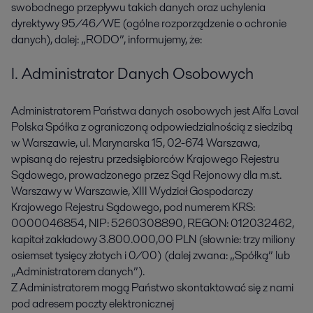
swobodnego przepływu takich danych oraz uchylenia
dyrektywy 95/46/WE (ogólne rozporządzenie o ochronie
danych), dalej: „RODO”, informujemy, że:
I. Administrator Danych Osobowych
Administratorem Państwa danych osobowych jest Alfa Laval
Polska Spółka z ograniczoną odpowiedzialnością z siedzibą
w Warszawie, ul. Marynarska 15, 02-674 Warszawa,
wpisaną do rejestru przedsiębiorców Krajowego Rejestru
Sądowego, prowadzonego przez Sąd Rejonowy dla m.st.
Warszawy w Warszawie, XIII Wydział Gospodarczy
Krajowego Rejestru Sądowego, pod numerem KRS:
0000046854, NIP: 5260308890, REGON: 012032462,
kapitał zakładowy 3.800.000,00 PLN (słownie: trzy miliony
osiemset tysięcy złotych i 0/00) (dalej zwana: „Spółką” lub
„Administratorem danych”).
Z Administratorem mogą Państwo skontaktować się z nami
pod adresem poczty elektronicznej