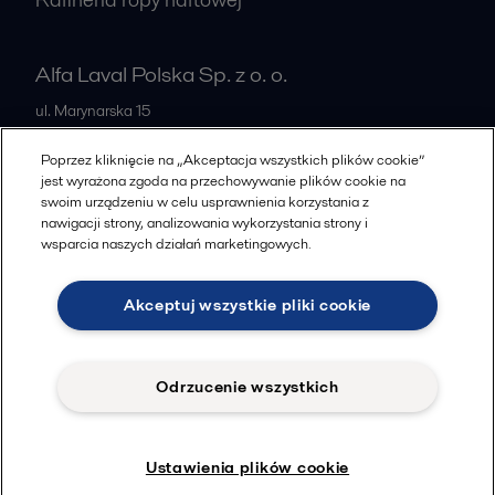
Alfa Laval Polska Sp. z o. o.
ul. Marynarska 15
PL-02-674
Warszawa
Poprzez kliknięcie na „Akceptacja wszystkich plików cookie”
Poland
jest wyrażona zgoda na przechowywanie plików cookie na
swoim urządzeniu w celu usprawnienia korzystania z
+48 223366464
nawigacji strony, analizowania wykorzystania strony i
wsparcia naszych działań marketingowych.
Wszystkie biura
Akceptuj wszystkie pliki cookie
Cookies policy
Legal terms and conditions
Odrzucenie wszystkich
Znajdziesz nas na
Ustawienia plików cookie
© 2015-2026, ALFA LAVAL