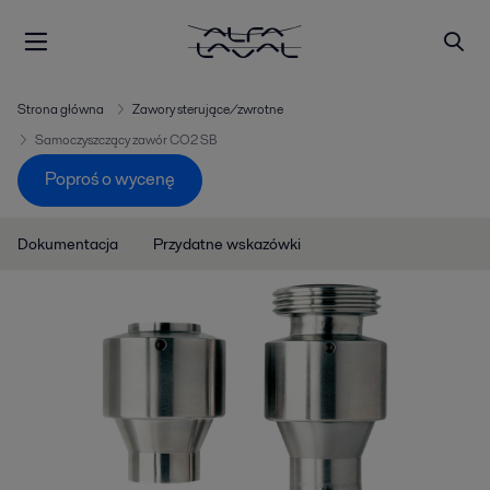
Strona główna
Zawory sterujące/zwrotne
Samoczyszczący zawór CO2 SB
Poproś o wycenę
Dokumentacja
Przydatne wskazówki