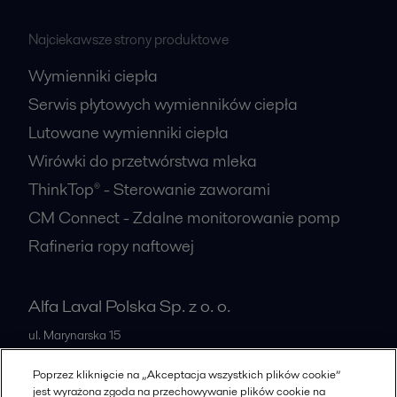
Najciekawsze strony produktowe
Wymienniki ciepła
Serwis płytowych wymienników ciepła
Lutowane wymienniki ciepła
Wirówki do przetwórstwa mleka
ThinkTop® - Sterowanie zaworami
CM Connect - Zdalne monitorowanie pomp
Rafineria ropy naftowej
Alfa Laval Polska Sp. z o. o.
ul. Marynarska 15
PL-02-674
Warszawa
Poprzez kliknięcie na „Akceptacja wszystkich plików cookie”
Poland
jest wyrażona zgoda na przechowywanie plików cookie na