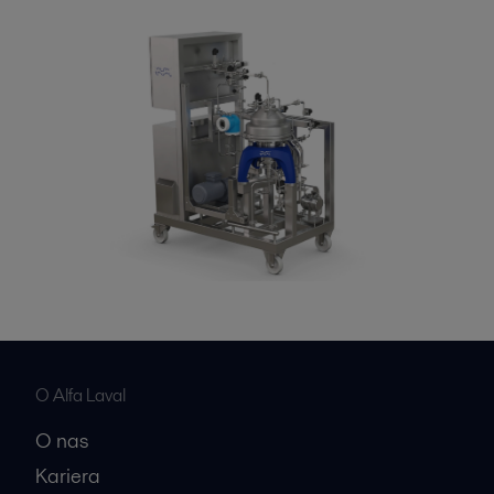
O Alfa Laval
O nas
Kariera