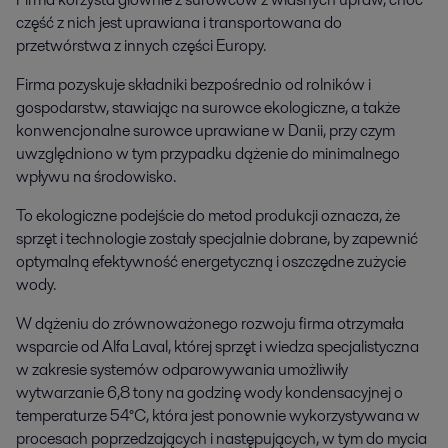
część z nich jest uprawiana i transportowana do
przetwórstwa z innych części Europy.
Firma pozyskuje składniki bezpośrednio od rolników i
gospodarstw, stawiając na surowce ekologiczne, a także
konwencjonalne surowce uprawiane w Danii, przy czym
uwzględniono w tym przypadku dążenie do minimalnego
wpływu na środowisko.
To ekologiczne podejście do metod produkcji oznacza, że
sprzęt i technologie zostały specjalnie dobrane, by zapewnić
optymalną efektywność energetyczną i oszczędne zużycie
wody.
W dążeniu do zrównoważonego rozwoju firma otrzymała
wsparcie od Alfa Laval, której sprzęt i wiedza specjalistyczna
w zakresie systemów odparowywania umożliwiły
wytwarzanie 6,8 tony na godzinę wody kondensacyjnej o
temperaturze 54°C, która jest ponownie wykorzystywana w
procesach poprzedzających i następujących, w tym do mycia