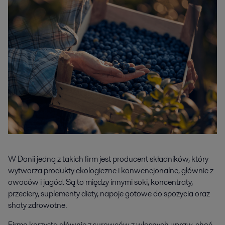
W Danii jedną z takich firm jest producent składników, który
wytwarza produkty ekologiczne i konwencjonalne, głównie z
owoców i jagód. Są to między innymi soki, koncentraty,
przeciery, suplementy diety, napoje gotowe do spożycia oraz
shoty zdrowotne.
Firma korzysta głównie z surowców z własnych upraw, choć