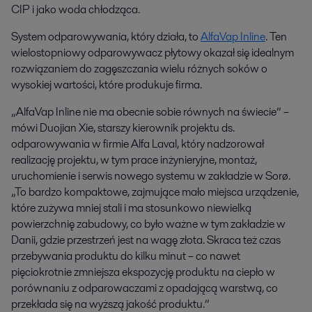
CIP i jako woda chłodząca.
System odparowywania, który działa, to
AlfaVap Inline
. Ten
wielostopniowy odparowywacz płytowy okazał się idealnym
rozwiązaniem do zagęszczania wielu różnych soków o
wysokiej wartości, które produkuje firma.
„AlfaVap Inline nie ma obecnie sobie równych na świecie” –
mówi Duojian Xie, starszy kierownik projektu ds.
odparowywania w firmie Alfa Laval, który nadzorował
realizację projektu, w tym prace inżynieryjne, montaż,
uruchomienie i serwis nowego systemu w zakładzie w Sorø.
„To bardzo kompaktowe, zajmujące mało miejsca urządzenie,
które zużywa mniej stali i ma stosunkowo niewielką
powierzchnię zabudowy, co było ważne w tym zakładzie w
Danii, gdzie przestrzeń jest na wagę złota. Skraca też czas
przebywania produktu do kilku minut – co nawet
pięciokrotnie zmniejsza ekspozycję produktu na ciepło w
porównaniu z odparowaczami z opadającą warstwą, co
przekłada się na wyższą jakość produktu.”