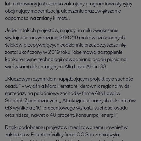
lat realizowany jest szeroko zakrojony program inwestycyjny
obejmujący modernizację, ulepszenia oraz zwiększanie
odporności na zmiany klimatu.
Jeden z takich projektów, mający na celu zwiększenie
wydajności oczyszczania 268 219 metrów sześciennych
ścieków przepływających codziennie przez oczyszczalnię,
został ukończony w 2019 roku i obejmował zastąpienie
konkurencyjnej technologii odwadniania osadu pięcioma
wirówkami dekantacyjnymi Alfa Laval Aldec G3.
„Kluczowym czynnikiem napędzającym projekt była suchość
osadu” – wyjaśnia Marc Perratore, kierownik regionalny ds.
sprzedaży na południowy zachód w firmie Alfa Laval w
Stanach Zjednoczonych. „ Atrakcyjność naszych dekanterów
G3 wynikała z 10-procentowego wzrostu suchości osadu
oraz niższej, nawet o 40 procent, konsumpcji energii”.
Dzięki podobnemu projektowi zrealizowanemu również w
zakładzie w Fountain Valley firma OC San zmniejszyła