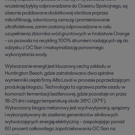
wcześniej byłyby odprowadzane do Oceanu Spokojnego, są
obecnie poddawane dodatkowej obróbce poprzez
mikrofiltrację, odwróconą osmozę i promieniowanie
ultrafioletowe, zanim zostaną odprowadzone w celu
uzupełnienia zbiornika wód gruntowych w hrabstwie Orange
– co pozwala na recykling 100% strumieni nadających się do
odzysku z OC San i maksymalizację ponownego
wykorzystania wody.
Wytwarzanie energii jest kluczową cechą zakładu w
Huntington Beach, gdzie zainstalowano dwa spiralne
wymienniki ciepła firmy Alfa Laval w procesie poprzedzającym
produkcję biogazu. Technologia ta ogrzewa partie osadu w
komorach fermentacji beztlenowej, gdzie pozostaje on przez
18–21 dni i osiąga temperaturę około 36°C (97°F).
Wytworzony biogaz metanowy jest wychwytywany, sprężany
i wykorzystywany do zasilania generatorów silnikowych
wytwarzających energię elektryczną – zaspokajając ponad
60 procent całkowitego zapotrzebowania OC San na