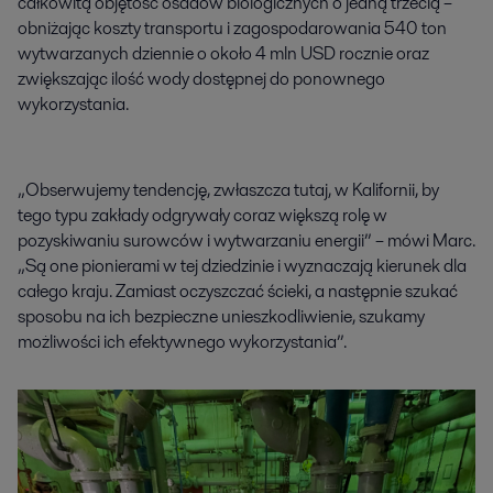
całkowitą objętość osadów biologicznych o jedną trzecią –
obniżając koszty transportu i zagospodarowania 540 ton
wytwarzanych dziennie o około 4 mln USD rocznie oraz
zwiększając ilość wody dostępnej do ponownego
wykorzystania.
„Obserwujemy tendencję, zwłaszcza tutaj, w Kalifornii, by
tego typu zakłady odgrywały coraz większą rolę w
pozyskiwaniu surowców i wytwarzaniu energii” – mówi Marc.
„Są one pionierami w tej dziedzinie i wyznaczają kierunek dla
całego kraju. Zamiast oczyszczać ścieki, a następnie szukać
sposobu na ich bezpieczne unieszkodliwienie, szukamy
możliwości ich efektywnego wykorzystania”.