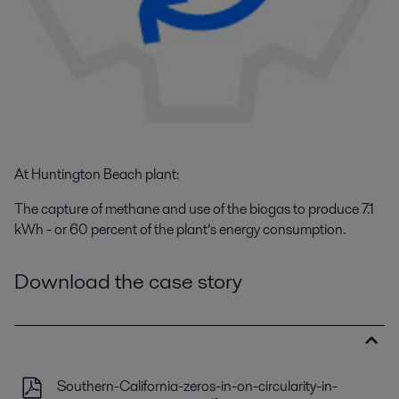
At Huntington Beach plant:
The
c
apture of methane and use of the biogas to produce 7.1
kWh - or 60 percent of
the plant’s
energy
consumption
.
Download the case story
Southern-California-zeros-in-on-circularity-in-