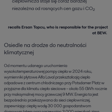
ciepłownicza staje się coraz bardziej
niezależna od rosnących cen gazu i CO₂
recalls Ersan Topcu, who is responsible for the project
at BEW.
Osiedle na drodze do neutralności
klimatycznej
Od momentu udanego uruchomienia
wysokotemperaturowej pompy ciepła w 2024 roku,
wymienniki płytowe Alfa Laval przekształcają ciepło
odpadowe z centrum chłodniczego przy Potsdamer Platz w
przyjazne dla klimatu ciepło sieciowe – około 55 GWh rocznie
przy maksymalnej mocy grzewczej 9 MW. Energia ta jest
bezpośrednio przekazywana do sieci ciepłowniczej,
zapewniając ciepłą wodę 30 000 gospodarstwom
domowym latem oraz ogrzewając 3 000 mieszkań zimą.