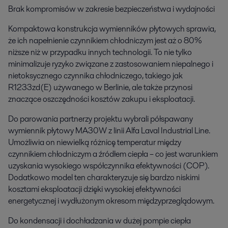
Brak kompromisów w zakresie bezpieczeństwa i wydajności
Kompaktowa konstrukcja wymienników płytowych sprawia,
że ich napełnienie czynnikiem chłodniczym jest aż o 80%
niższe niż w przypadku innych technologii. To nie tylko
minimalizuje ryzyko związane z zastosowaniem niepalnego i
nietoksycznego czynnika chłodniczego, takiego jak
R1233zd(E) używanego w Berlinie, ale także przynosi
znaczące oszczędności kosztów zakupu i eksploatacji.
Do parowania partnerzy projektu wybrali półspawany
wymiennik płytowy MA30W z linii Alfa Laval Industrial Line.
Umożliwia on niewielką różnicę temperatur między
czynnikiem chłodniczym a źródłem ciepła – co jest warunkiem
uzyskania wysokiego współczynnika efektywności (COP).
Dodatkowo model ten charakteryzuje się bardzo niskimi
kosztami eksploatacji dzięki wysokiej efektywności
energetycznej i wydłużonym okresom międzyprzeglądowym.
Do kondensacji i dochładzania w dużej pompie ciepła