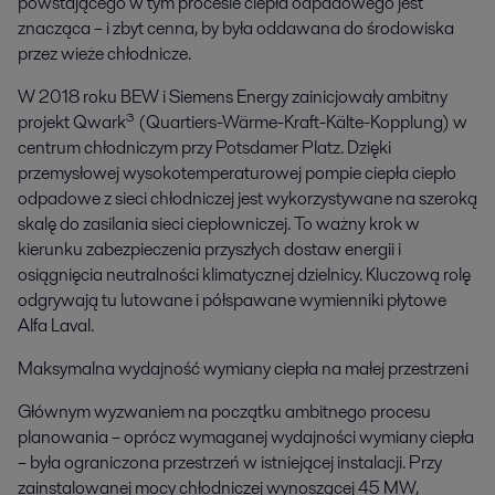
powstającego w tym procesie ciepła odpadowego jest
znacząca – i zbyt cenna, by była oddawana do środowiska
przez wieże chłodnicze.
W 2018 roku BEW i Siemens Energy zainicjowały ambitny
projekt Qwark³ (Quartiers-Wärme-Kraft-Kälte-Kopplung) w
centrum chłodniczym przy Potsdamer Platz. Dzięki
przemysłowej wysokotemperaturowej pompie ciepła ciepło
odpadowe z sieci chłodniczej jest wykorzystywane na szeroką
skalę do zasilania sieci ciepłowniczej. To ważny krok w
kierunku zabezpieczenia przyszłych dostaw energii i
osiągnięcia neutralności klimatycznej dzielnicy. Kluczową rolę
odgrywają tu lutowane i półspawane wymienniki płytowe
Alfa Laval.
Maksymalna wydajność wymiany ciepła na małej przestrzeni
Głównym wyzwaniem na początku ambitnego procesu
planowania – oprócz wymaganej wydajności wymiany ciepła
– była ograniczona przestrzeń w istniejącej instalacji. Przy
zainstalowanej mocy chłodniczej wynoszącej 45 MW,