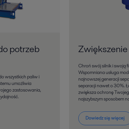
do potrzeb
Zwiększenie 
Chroń swój silnik i swoją 
Wspomniana usługa moderni
do wszystkich paliw i
najnowszej generacji sepa
ystemu umożliwia
separacji nawet o 30%. Ł
ojego zastosowania,
zwiększa ochronę Twojego 
ydajność.
najszybszym sposobem na
Dowiedz się więcej