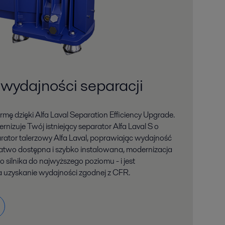
wydajności separacji
firmę dzięki Alfa Laval Separation Efficiency Upgrade.
zuje Twój istniejący separator Alfa Laval S o
rator talerzowy Alfa Laval, poprawiając wydajność
atwo dostępna i szybko instalowana, modernizacja
silnika do najwyższego poziomu - i jest
 uzyskanie wydajności zgodnej z CFR.