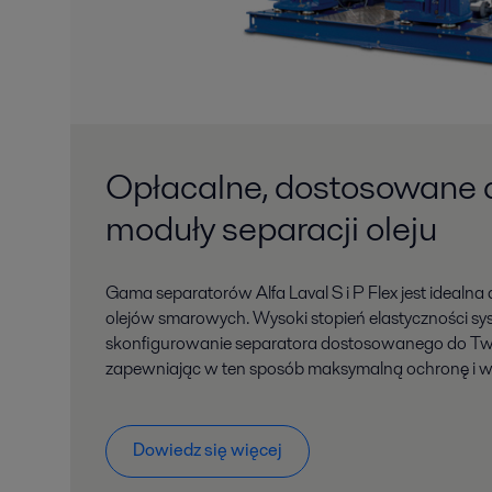
Opłacalne, dostosowane 
moduły separacji oleju
Gama separatorów Alfa Laval S i P Flex jest idealna 
olejów smarowych. Wysoki stopień elastyczności s
skonfigurowanie separatora dostosowanego do Tw
zapewniając w ten sposób maksymalną ochronę i w
Dowiedz się więcej