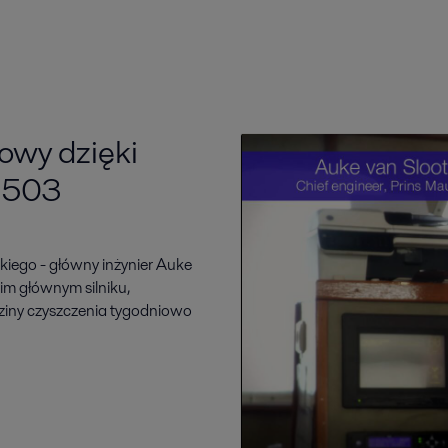
rowy dzięki
B 503
kiego - główny inżynier Auke
m głównym silniku,
dziny czyszczenia tygodniowo