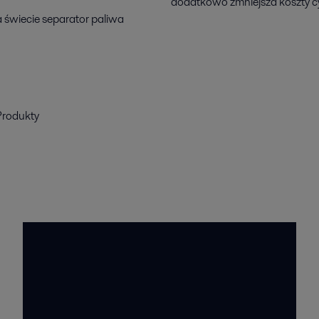
dodatkowo zmniejsza koszty cy
 świecie separator paliwa
Produkty