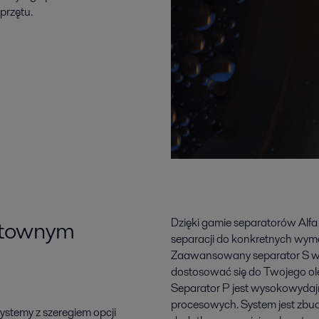
przętu.
sztownym
Dzięki gamie separatorów Alfa
separacji do konkretnych wyma
Zaawansowany separator S wyk
dostosować się do Twojego ole
Separator P jest wysokowydajn
procesowych. System jest zbud
ystemy z szeregiem opcji