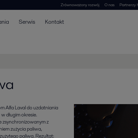
Zrównoważony rozwój
O nas
Partnerzy 
ania
Serwis
Kontakt
wa
iom Alfa Laval do uzdatniania
 w długim okresie.
 ze zsynchronizowanym z
iem zużycia paliwa,
użytego paliwa. Rezultat: