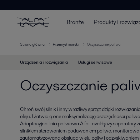
Branże
Produkty i rozwiąz
Strona główna
Przemysł morski
Oczyszczanie paliwa
Urządzenia i rozwiązania
Usługi serwisowe
Oczyszczanie pali
Chroń swój silnik i inny wrażliwy sprzęt dzięki rozwiązan
oleju. Ułatwiają one maksymalizację oszczędności paliwa
Adaptacyjna linia paliwowa Alfa Laval łączy separatory
silnikiem sterowaniem podawaniem paliwa, monitorowan
zautomatyzowaną obsługą wielu paliw i odzyskiwaniem z