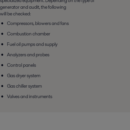
specialized equipment. Depending on the type of
generator and audit, the following
will be checked:
Compressors, blowers and fans
Combustion chamber
Fuel oil pumps and supply
Analyzers and probes
Control panels
Gas dryer system
Gas chiller system
Valves and instruments