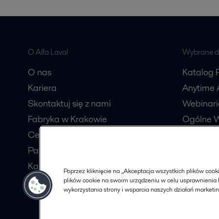
O Alfa Laval
Wybrane dl
O nas
Katalog 
Kariera
Anytime A
Skontaktuj się z nami
Webinari
Fabryka w Krakowie
Ogólne W
Centrum usług wspólnych
Katalog
Partnerzy handlowi
Procesów
Karty charakterystyki
Poprzez kliknięcie na „Akceptacja wszystkich plików co
Zostań Partnerem
plików cookie na swoim urządzeniu w celu usprawnienia k
wykorzystania strony i wsparcia naszych działań marketi