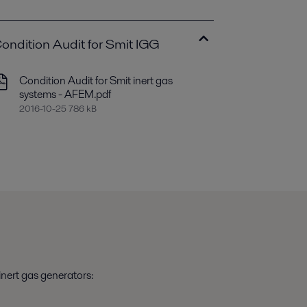
ondition Audit for Smit IGG
Condition Audit for Smit inert gas
systems - AFEM.pdf
2016-10-25 786 kB
inert gas generators: