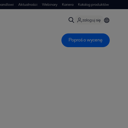
handlowi
Aktualności
Webinary
Kariera
Katalog produktów
zaloguj się
Poproś o wycenę