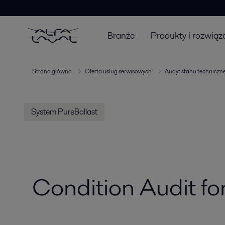
Branże
Produkty i rozwiąz
Strona główna
Oferta usług serwisowych
Audyt stanu techniczn
System PureBallast
Condition Audit fo