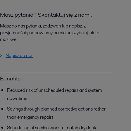
Masz pytania? Skontaktuj się z nami.
Masz do nas pytania, zadzwoń lub napisz. Z
przyjemnością odpowiemy na nie najszybciej jak to
możliwe.
Napisz do nas
Benefits
Reduced risk of unscheduled repairs and system
downtime
Savings through planned corrective actions rather
than emergency repairs
Scheduling of service work to match dry dock