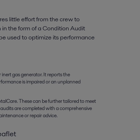
s little effort from the crew to
 in the form of a Condition Audit
 be used to optimize its performance
inert gas generator. It reports the
rformance is impaired or an unplanned
talCare. These can be further tailored to meet
he audits are completed with a comprehensive
maintenance or repair advice.
eaflet