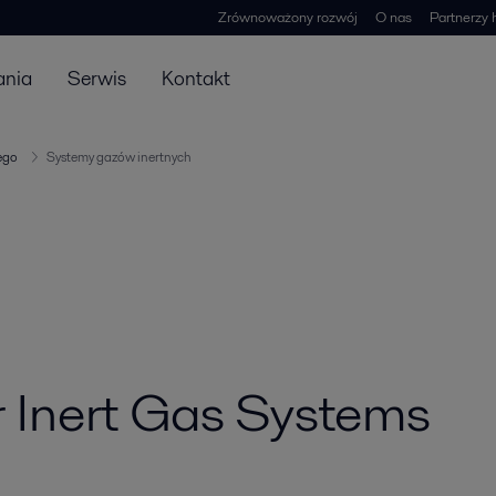
Zrównoważony rozwój
O nas
Partnerzy 
ania
Serwis
Kontakt
ego
Systemy gazów inertnych
r Inert Gas Systems