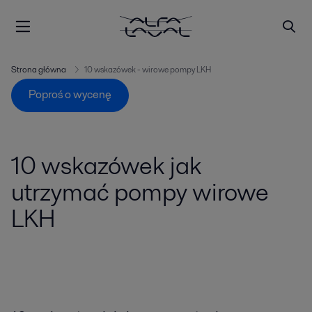
Strona główna
10 wskazówek - wirowe pompy LKH
Poproś o wycenę
10 wskazówek jak
utrzymać pompy wirowe
LKH