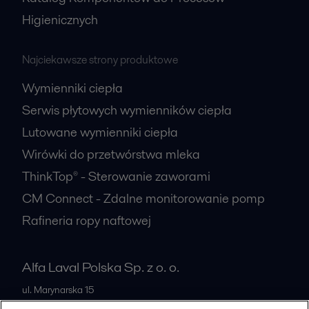
Higienicznych
Najciekawsze strony produktowe
Wymienniki ciepła
Serwis płytowych wymienników ciepła
Lutowane wymienniki ciepła
Wirówki do przetwórstwa mleka
ThinkTop® - Sterowanie zaworami
CM Connect - Zdalne monitorowanie pomp
Rafineria ropy naftowej
Alfa Laval Polska Sp. z o. o.
ul. Marynarska 15
PL-02-674
Warszawa