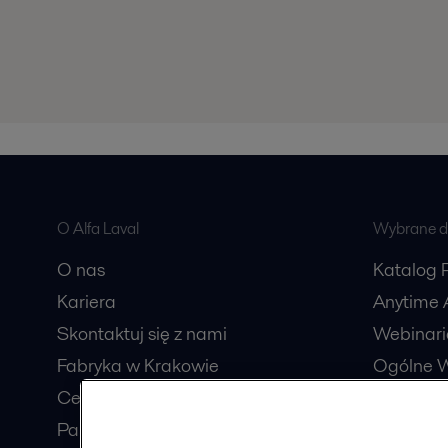
O Alfa Laval
Wybrane dl
O nas
Katalog 
Kariera
Anytime A
Skontaktuj się z nami
Webinari
Fabryka w Krakowie
Ogólne W
Centrum usług wspólnych
Katalog
Partnerzy handlowi
Procesów