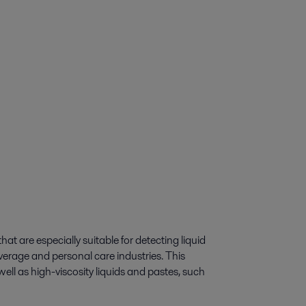
at are especially suitable for detecting liquid
verage and personal care industries. This
well as high-viscosity liquids and pastes, such