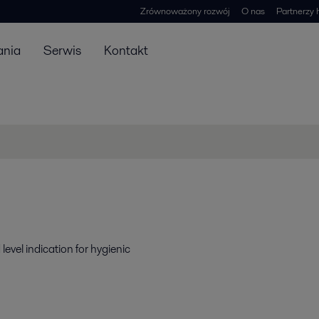
Zrównoważony rozwój
O nas
Partnerzy 
ania
Serwis
Kontakt
level indication for hygienic