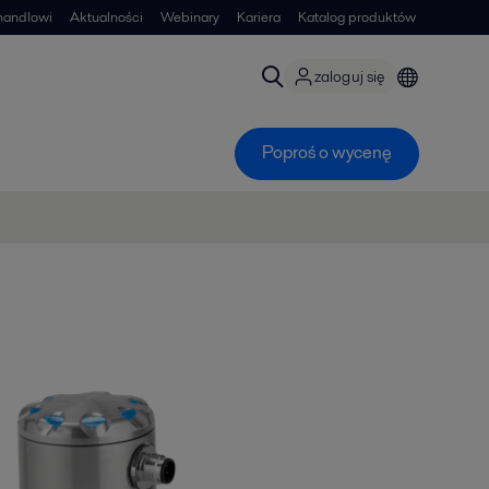
handlowi
Aktualności
Webinary
Kariera
Katalog produktów
zaloguj się
Poproś o wycenę