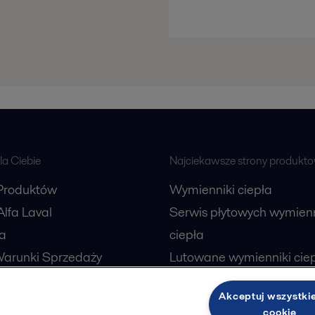
a Ciebie
Najciekawsze strony produkt
Produktów
Wymienniki ciepła
lfa Laval
Serwis płytowych wymien
a
ciepła
arunki Sprzedaży
Lutowane wymienniki cie
 Komponentów do
Wirówki do przetwórstwa
Akceptuj wszystkie
 Higienicznych
ThinkTop® - Sterowanie 
cookie