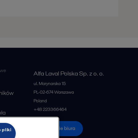
owe
Alfa Laval Polska Sp. z o. o.
ul. Marynarska 15
ników
PL-02-674
Warszawa
Poland
+48 223366464
pła
 mleka
Wszystkie biura
 pliki
zaworami