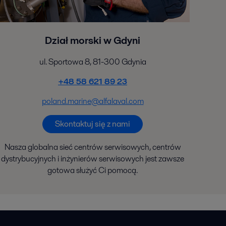
Dział morski w Gdyni
ul. Sportowa 8, 81-300 Gdynia
+48 58 621 89 23
poland.marine@alfalaval.com
Skontaktuj się z nami
Nasza globalna sieć centrów serwisowych, centrów
dystrybucyjnych i inżynierów serwisowych jest zawsze
gotowa służyć Ci pomocą.