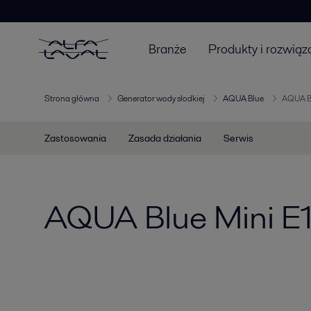
Branże
Produkty i rozwiąz
Strona główna
Generator wody słodkiej
AQUA Blue
AQUA Bl
Zastosowania
Zasada działania
Serwis
AQUA Blue Mini E