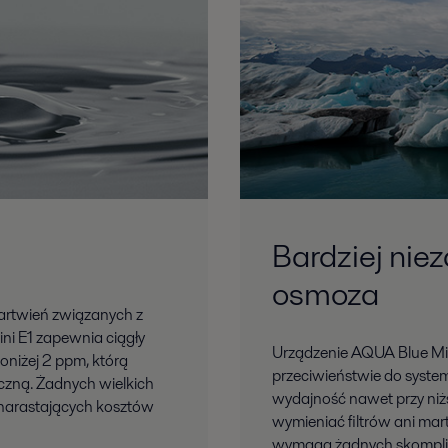
Bardziej ni
osmoza
martwień związanych z
ni E1 zapewnia ciągły
Urządzenie AQUA Blue Min
oniżej 2 ppm, którą
przeciwieństwie do sys
zną. Żadnych wielkich
wydajność nawet przy niż
 narastających kosztów
wymieniać filtrów ani mar
wymaga żadnych skompli