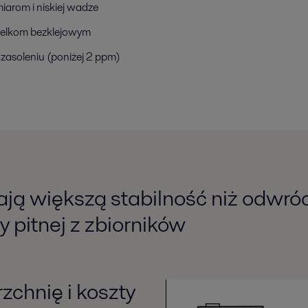
miarom i niskiej wadze
czelkom bezklejowym
 zasoleniu (poniżej 2 ppm)
ają większą stabilność niż odwr
 pitnej z zbiorników
chnię i koszty