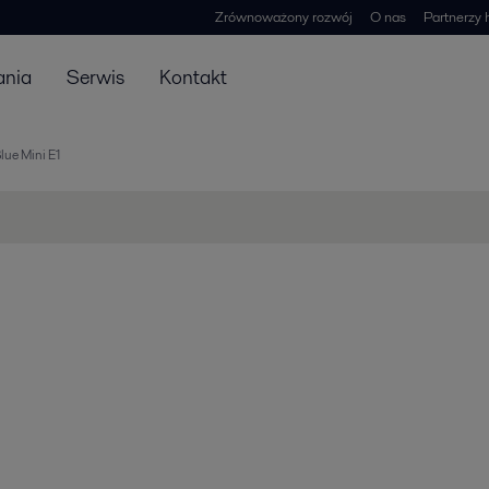
Zrównoważony rozwój
O nas
Partnerzy 
ania
Serwis
Kontakt
ue Mini E1
1