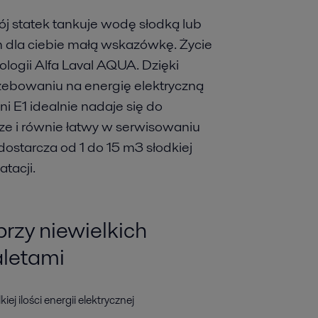
wój statek tankuje wodę słodką lub
 dla ciebie małą wskazówkę. Życie
logii Alfa Laval AQUA. Dzięki
zebowaniu na energię elektryczną
 E1 idealnie nadaje się do
ze i równie łatwy w serwisowaniu
ostarcza od 1 do 15 m3 słodkiej
tacji.
rzy niewielkich
aletami
ej ilości energii elektrycznej