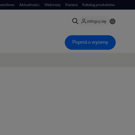
handlowi
Aktualności
Webinary
Kariera
Katalog produktów
zaloguj się
Poproś o wycenę