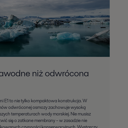
ezawodne niż odwrócona
i E1 to nie tylko kompaktowa konstrukcja. W
temów odwróconej osmozy zachowuje wysoką
szych temperaturach wody morskiej. Nie musisz
twić się o zatkane membrany – w zasadzie nie
kowanych czynności konserwacyjnych. Wystarczy