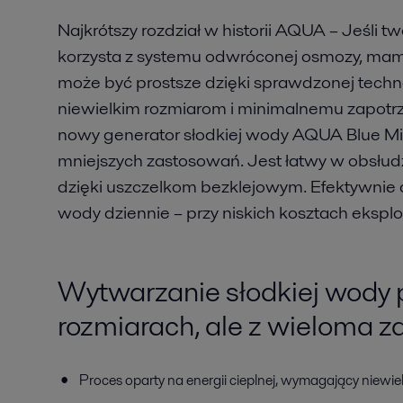
Najkrótszy rozdział w historii AQUA – Jeśli t
korzysta z systemu odwróconej osmozy, mam
może być prostsze dzięki sprawdzonej techno
niewielkim rozmiarom i minimalnemu zapotr
nowy generator słodkiej wody AQUA Blue Mini
mniejszych zastosowań. Jest łatwy w obsłud
dzięki uszczelkom bezklejowym. Efektywnie d
wody dziennie – przy niskich kosztach eksploa
Wytwarzanie słodkiej wody p
rozmiarach, ale z wieloma z
Proces oparty na energii cieplnej, wymagający niewielki