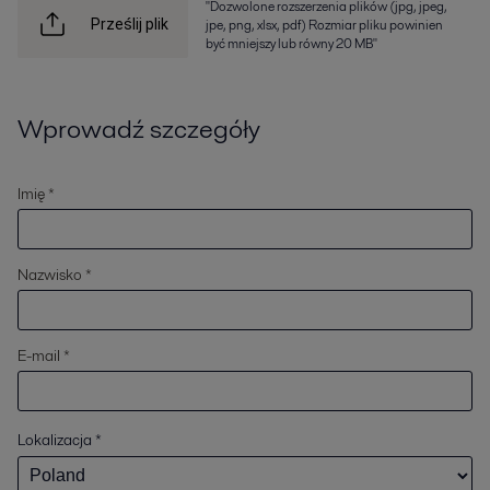
"Dozwolone rozszerzenia plików (jpg, jpeg,
jpe, png, xlsx, pdf) Rozmiar pliku powinien
Prześlij plik
być mniejszy lub równy 20 MB"
Wprowadź szczegóły
Imię *
Nazwisko *
E-mail *
Lokalizacja
*