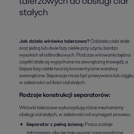
talerzowych do obsługi ciał
stałych
Jak działa wirówka talerzowa?
Oddziela ciała stałe
oraz jedną lub dwie fazy ciekłe przy użyciu bardzo
wysokich sił odśrodkowych. Podczas wirowania bębna
cząstki stałe są wypychane na zewnętrzną krawędź, a
lżejsze fazy ciekłe tworzą koncentryczne warstwy
wewnętrzne. Separacja może być przerywana lub ciągła,
w zależności od ilości ciał stałych.
Rodzaje konstrukcji separatorów:
Wirówki talerzowe wykorzystują różne mechanizmy
obsługi ciał stałych, w zależności od wymagań procesu:
Separator z pełną ścianą:
Praca zostaje
zatrzymana, aby ręcznie usunąć nagromadzone