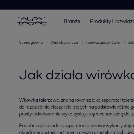
Branże
Produkty i rozwiąz
Strona główna
Wirówki pionowe
Innowacyjna wirówka
Jak
Jak działa wirówk
Wirówka talerzowa, znana również jako separator talerz
do rozdzielania cieczy i ciał stałych na podstawie różnic 
prosty: odwirowanie wykorzystuje siłę mechaniczną do uz
Podobnie jak osadnik, separator talerzowy wykorzystuje si
określonej gęstości od innych cieczy i cząstek stałych. 