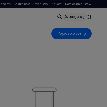
handlowi
Aktualności
Webinary
Kariera
Katalog produktów
zaloguj się
Poproś o wycenę