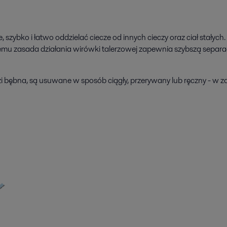
 szybko i łatwo oddzielać ciecze od innych cieczy oraz ciał stałyc
temu zasada działania wirówki talerzowej zapewnia szybszą separa
zi bębna, są usuwane w sposób ciągły, przerywany lub ręczny - w za