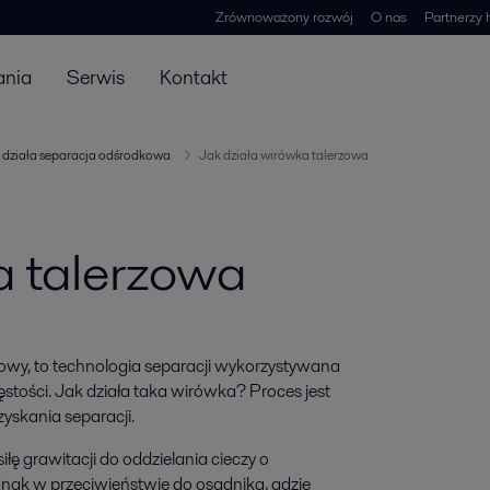
Zrównoważony rozwój
O nas
Partnerzy 
ania
Serwis
Kontakt
 działa separacja odśrodkowa
Jak działa wirówka talerzowa
a talerzowa
owy, to technologia separacji wykorzystywana
gęstości. Jak działa taka wirówka? Proces jest
yskania separacji.
łę grawitacji do oddzielania cieczy o
Jednak w przeciwieństwie do osadnika, gdzie