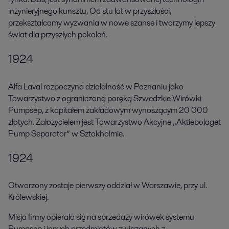
inżynieryjnego kunsztu, Od stu lat w przyszłości,
przekształcamy wyzwania w nowe szanse i tworzymy lepszy
świat dla przyszłych pokoleń.
1924
Alfa Laval rozpoczyna działalność w Poznaniu jako
Towarzystwo z ograniczoną poręką Szwedzkie Wirówki
Pumpsep, z kapitałem zakładowym wynoszącym 20 000
złotych. Założycielem jest Towarzystwo Akcyjne „Aktiebolaget
Pump Separator” w Sztokholmie.
1924
Otworzony zostaje pierwszy oddział w Warszawie, przy ul.
Królewskiej.
Misja firmy opierała się na sprzedaży wirówek systemu
Pumpsep i innych przedmiotów związanych z