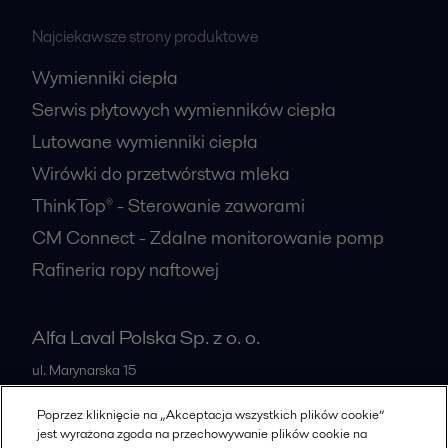
Najciekawsze strony produktowe
Wymienniki ciepła
Serwis płytowych wymienników ciepła
Lutowane wymienniki ciepła
Wirówki do przetwórstwa mleka
ThinkTop® - Sterowanie zaworami
CM Connect - Zdalne monitorowanie pomp
Rafineria ropy naftowej
Alfa Laval Polska Sp. z o. o.
ul. Marynarska 15
PL-02-674
Warszawa
Poprzez kliknięcie na „Akceptacja wszystkich plików cookie”
Poland
jest wyrażona zgoda na przechowywanie plików cookie na