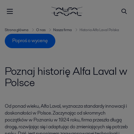
Strona główna
O nas
Nasza firma
Historia Alfa Laval Polska
Poproś o wycenę
Poznaj historię Alfa Laval w
Polsce
Od ponad wieku, Alfa Laval, wyznacza standardy innowacji i
doskonałości w Polsce. Zaczynając od skromnych
początków w Poznaniu w 1924 roku, firma przeszła długą
drogę, rozwijając się i adaptując do zmieniających się potrzeb
rynku. Dziś, jest synonimem zaawansowanej technologii i