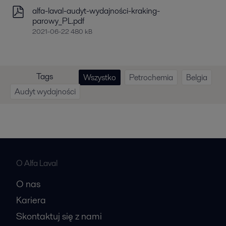
alfa-laval-audyt-wydajności-kraking-
parowy_PL.pdf
2021-06-22 480 kB
Tags
Wszystko
Petrochemia
Belgia
Audyt wydajności
O Alfa Laval
O nas
Kariera
Skontaktuj się z nami