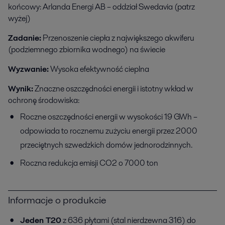
końcowy: Arlanda Energi AB – oddział Swedavia (patrz
wyżej)
Zadanie:
Przenoszenie ciepła z największego akwiferu
(podziemnego zbiornika wodnego) na świecie
Wyzwanie:
Wysoka efektywność cieplna
Wynik:
Znaczne oszczędności energii i istotny wkład w
ochronę środowiska:
Roczne oszczędności energii w wysokości 19 GWh –
odpowiada to rocznemu zużyciu energii przez 2000
przeciętnych szwedzkich domów jednorodzinnych.
Roczna redukcja emisji CO2 o 7000 ton
Informacje o produkcie
Jeden T20
z 636 płytami (stal nierdzewna 316) do