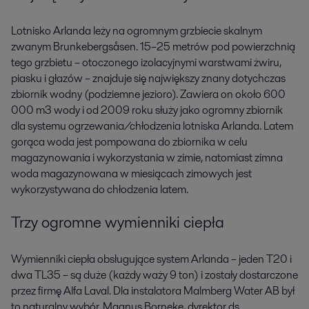
Lotnisko Arlanda leży na ogromnym grzbiecie skalnym
zwanym Brunkebergsåsen. 15–25 metrów pod powierzchnią
tego grzbietu – otoczonego izolacyjnymi warstwami żwiru,
piasku i głazów – znajduje się największy znany dotychczas
zbiornik wodny (podziemne jezioro). Zawiera on około 600
000 m3 wody i od 2009 roku służy jako ogromny zbiornik
dla systemu ogrzewania/chłodzenia lotniska Arlanda. Latem
gorąca woda jest pompowana do zbiornika w celu
magazynowania i wykorzystania w zimie, natomiast zimna
woda magazynowana w miesiącach zimowych jest
wykorzystywana do chłodzenia latem.
Trzy ogromne wymienniki ciepła
Wymienniki ciepła obsługujące system Arlanda – jeden T20 i
dwa TL35 – są duże (każdy waży 9 ton) i zostały dostarczone
przez firmę Alfa Laval. Dla instalatora Malmberg Water AB był
to naturalny wybór. Magnus Borneke, dyrektor ds.