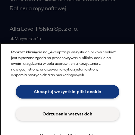
Rafineria ropy naftowej
Alfa Laval Polska Sp. z o. o.
ul. Marynarska 15
PL-02-674
Warszawa
Poprzez kliknięcie na „Akceptacja wszystkich plików cookie”
Poland
jest wyrażona zgoda na przechowywanie plików cookie na
swoim urządzeniu w celu usprawnienia korzystania z
+48 223366464
nawigacji strony, analizowania wykorzystania strony i
wsparcia naszych działań marketingowych.
Wszystkie biura
Akceptuj wszystkie pliki cookie
Cookies policy
Legal terms and conditions
Odrzucenie wszystkich
Znajdziesz nas na