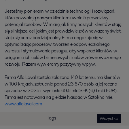
Jesteśmy pionierami w dziedzinie technologii i rozwiązań,
które pozwalają naszym klientom uwolnić prawdziwy
potencjał zasobów. W miarę jak firmy naszych klientów stają
się silniejsze, cel, jakim jest prawdziwie zrównoważony świat,
staje się coraz bardziej realny. Firma angażuje się w
optymalizację procesów, tworzenie odpowiedzialnego
wzrostu i stymulowanie postępu, aby wspierać klientów w
osiąganiu ich celów biznesowych i celów zrównoważonego
rozwoju. Razem wywieramy pozytywny wpływ.
Firma Alfa Laval została założona 140 lat temu, ma klientów
w 100 krajach, zatrudnia ponad 23 670 osób, a jej roczna
sprzedaż w 2025 r. wyniosła 69,6 mld SEK (6,6 mld EUR).
Firma jest notowana na giełdzie Nasdaq w Sztokholmie.
www.alfalaval.com
Tags
Wszystko