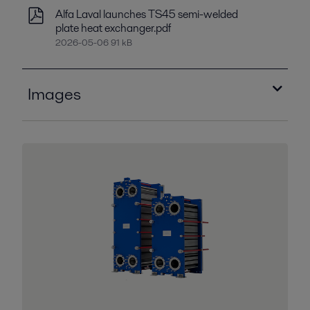
Alfa Laval launches TS45 semi-welded
plate heat exchanger.pdf
2026-05-06 91 kB
Images
Alfa Laval TS45 semi-welded heat
exchanger.jpg
2026-05-06 105 kB