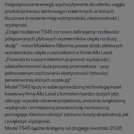
magazynowanie energii, wychwytywanie dwutlenku węgla,
produkcja kwasu siarkowego i wiele innych, w których
kluczowe znaczenie mają wytrzymałość, niezawodność i
wydajność.
„Dzięki modelowi TS45 na nowo definiujemy możliwości
półspawanych płytowych wymienników ciepła na dużą
skalę” – mówi Madeleine Gilborne, prezes działu płytowych
wymienników ciepła z uszczelkami w firmie Alfa Laval.
„Pozwala to naszym klientom poprawić wydajność i
zdekarbonizować duże procesy przemysłowe – przy
jednoczesnym zachowaniu elastyczności i łatwości
serwisowania, których oczekują”.
Model TS45 łączy w sobie sprawdzoną technologię kaset
kasetowy firmy Alfa Laval z formatem bardzo dużych płyt,
oferując wysokie ciśnienie projektowe, znacznie zwiększoną
wydajność i zmniejszoną powierzchnię montażową,
pomagając klientom obniżyć zarówno koszty eksploatacji, jak
i zwiększyć wydajność.
Model TS45 będzie dostępny od drugiego kwartału 2026