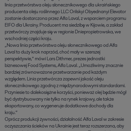
linia przetwórstwa oleju słonecznikowego dla ukraińskiego
producenta oleju roślinnego LLC Orilskyi Obyednanyi Elevator
zostanie dostarczona przez Alfa Laval, z wsparciem programu
EIFO dla Ukrainy. Producent ma siedzibę w Kijowie, a zakład
przetwórczy znajduje się w regionie Dniepropietrowska, we
wschodniej części kraju.
„Nowa linia przetwórstwa oleju słonecznikowego od Alfa
Laval to duży krok naprzód, choć mały w szerszej
perspektywie,” mówi Lars Dithmer, prezes jednostki
biznesowej Food Systems, Alfa Laval. „Umożliwimy znacznie
bardziej zrównoważone przetwarzanie pod każdym
względem. Linia przetwórcza zapewni jakość oleju
słonecznikowego zgodną z międzynarodowymi standardami.
Przyniesie to dalekosiężne korzyści, ponieważ olej będzie mógł
być dystrybuowany nie tylko na rynek krajowy, ale także
eksportowany, co wygeneruje dodatkowe dochody dla
kraju.”
Oprócz produkcji żywności, działalność Alfa Laval w zakresie
oczyszczania ścieków na Ukrainie jest teraz rozszerzana, aby