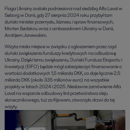
Flaga Ukrainy została podniesiona nad siedzibą Alfa Laval w 
Søborg w Danii, gdy 27 sierpnia 2024 roku przybył tam 
duński minister przemysłu, biznesu i spraw finansowych, 
Morten Bødskov, wraz z ambasadorem Ukrainy w Danii, 
Andrijem Janewskim.
Wizyta miała miejsce w związku z ogłoszeniem przez rząd
duński zwiększenia funduszy kredytowych na odbudowę
Ukrainy. Dzięki temu zwiększeniu, Duński Fundusz Eksportu i
Inwestycji (EIFO) będzie mógł zabezpieczyć finansowanie o
wartości dodatkowych 1,5 miliarda DKK, co daje łącznie 2,5
miliarda DKK (około 335 milionów euro) na wszystkie
projekty w latach 2024 i 2025. Niedawne zamówienie Alfa
Laval na wsparcie odbudowy linii przetwórstwa oleju
słonecznikowego, tuż za Kijowem, otworzyło drzwi do tej
wizyty.