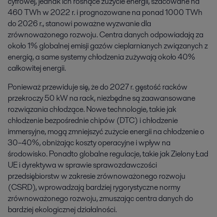
cyfrowej, jednak ich rosnące zużycie energii, szacowane na
460 TWh w 2022 r. i prognozowane na ponad 1000 TWh
do 2026 r., stanowi poważne wyzwanie dla
zrównoważonego rozwoju. Centra danych odpowiadają za
około 1% globalnej emisji gazów cieplarnianych związanych z
energią, a same systemy chłodzenia zużywają około 40%
całkowitej energii.
Ponieważ przewiduje się, że do 2027 r. gęstość racków
przekroczy 50 kW na rack, niezbędne są zaawansowane
rozwiązania chłodzące. Nowe technologie, takie jak
chłodzenie bezpośrednie chipów (DTC) i chłodzenie
immersyjne, mogą zmniejszyć zużycie energii na chłodzenie o
30–40%, obniżając koszty operacyjne i wpływ na
środowisko. Ponadto globalne regulacje, takie jak Zielony Ład
UE i dyrektywa w sprawie sprawozdawczości
przedsiębiorstw w zakresie zrównoważonego rozwoju
(CSRD), wprowadzają bardziej rygorystyczne normy
zrównoważonego rozwoju, zmuszając centra danych do
bardziej ekologicznej działalności.