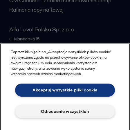
CM Connect - Zdalne monitorowanie pomp
Rafineria ropy naftowej
Alfa Laval Polska Sp. z o. o.
ul. Marynarska 15
PL-02-674
Warszawa
Poprzez kliknięcie na „Akceptacja wszystkich plików cookie”
Poland
jest wyrażona zgoda na przechowywanie plików cookie na
swoim urządzeniu w celu usprawnienia korzystania z
+48 223366464
nawigacji strony, analizowania wykorzystania strony i
wsparcia naszych działań marketingowych.
Wszystkie biura
Akceptuj wszystkie pliki cookie
Cookies policy
Legal terms and conditions
Odrzucenie wszystkich
Znajdziesz nas na