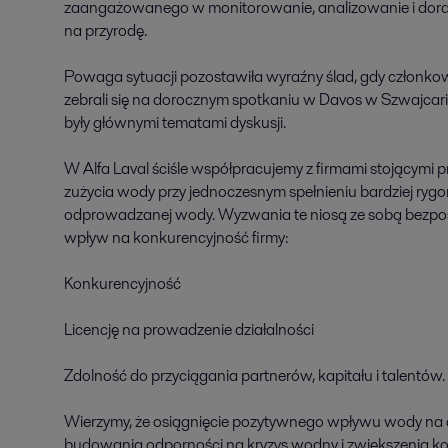
zaangażowanego w monitorowanie, analizowanie i doradza
na przyrodę. 

Powaga sytuacji pozostawiła wyraźny ślad, gdy człon
zebrali się na dorocznym spotkaniu w Davos w Szwajcarii w
były głównymi tematami dyskusji.  

W Alfa Laval ściśle współpracujemy z firmami stojącymi 
zużycia wody przy jednoczesnym spełnieniu bardziej rygo
odprowadzanej wody. Wyzwania te niosą ze sobą bezpośr
wpływ na konkurencyjność firmy: 

Konkurencyjność 

Licencję na prowadzenie działalności 

Zdolność do przyciągania partnerów, kapitału i talentów. 

Wierzymy, że osiągnięcie pozytywnego wpływu wody na d
budowania odporności na kryzys wodny i zwiększenia konk