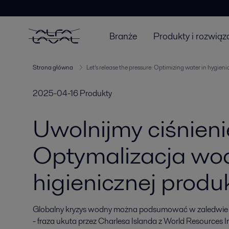
Branże
Produkty i rozwiąz
Strona główna
Let’s release the pressure: Optimizing water in hygien
2025-04-16
Produkty
Uwolnijmy ciśnieni
Optymalizacja wo
higienicznej produk
Globalny kryzys wodny można podsumować w zaledwie sze
- fraza ukuta przez Charlesa Islanda z World Resources I