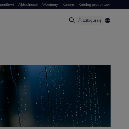
handlowi
Aktualności
Webinary
Kariera
Katalog produktów
zaloguj się