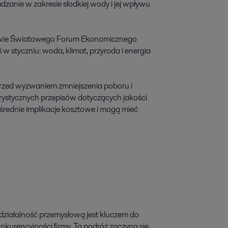
nie w zakresie słodkiej wody i jej wpływu 
kowie Światowego Forum Ekonomicznego 
 styczniu: woda, klimat, przyroda i energia 
przed wyzwaniem zmniejszenia poboru i 
rystycznych przepisów dotyczących jakości 
ednie implikacje kosztowe i mogą mieć 
ziałalność przemysłową jest kluczem do 
urencyjności firmy. Ta podróż zaczyna się 