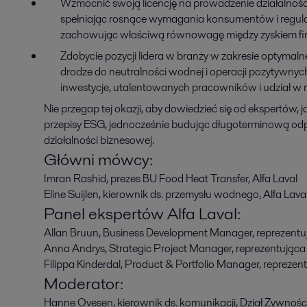
Wzmocnić swoją licencję na prowadzenie działalnośc
spełniając rosnące wymagania konsumentów i regul
zachowując właściwą równowagę między zyskiem fi
Zdobycie pozycji lidera w branży w zakresie optym
drodze do neutralności wodnej i operacji pozytywny
inwestycje, utalentowanych pracowników i udział w 
Nie przegap tej okazji, aby dowiedzieć się od ekspertów, 
przepisy ESG, jednocześnie budując długoterminową od
działalności biznesowej.
Główni mówcy:
Imran Rashid, prezes BU Food Heat Transfer, Alfa Laval
Eline Suijlen, kierownik ds. przemysłu wodnego, Alfa Lava
Panel ekspertów Alfa Laval:
Allan Bruun, Business Development Manager, reprezent
Anna Andrys, Strategic Project Manager, reprezentując
Filippa Kinderdal, Product & Portfolio Manager, reprezen
Moderator:
Hanne Ovesen, kierownik ds. komunikacji, Dział Żywnośc