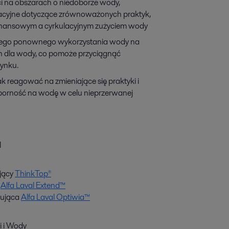
i na obszarach o niedoborze wody,
acyjne dotyczące zrównoważonych praktyk,
nansowym a cyrkulacyjnym zużyciem wody
alnego ponownego wykorzystania wody na
ch dla wody, co pomoże przyciągnąć
rynku.
jak reagować na zmieniające się praktyki i
porność na wodę w celu nieprzerwanej
l
ujący
ThinkTop®
a
Alfa Laval Extend™
tująca
Alfa Laval Optiwia™
i i Wody