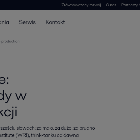
Zrównoważony rozwój
O nas
Partnerzy 
ania
Serwis
Kontakt
ic production
e:
dy w
cji
ściu słowach: za mało, za dużo, za brudno 
nstitute (WRI), think-tanku od dawna 