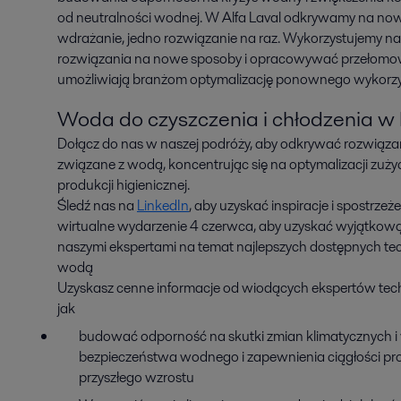
od neutralności wodnej. W Alfa Laval odkrywamy na nowo 
wdrażanie, jedno rozwiązanie na raz. Wykorzystujemy nas
rozwiązania na nowe sposoby i opracowywać przełomowe i
umożliwiają branżom optymalizację ponownego wykorzy
Woda do czyszczenia i chłodzenia w h
Dołącz do nas w naszej podróży, aby odkrywać rozwiązan
związane z wodą, koncentrując się na optymalizacji zuży
produkcji higienicznej.
Śledź nas na
LinkedIn
, aby uzyskać inspiracje i spostrzeże
wirtualne wydarzenie 4 czerwca, aby uzyskać wyjątkową
naszymi ekspertami na temat najlepszych dostępnych tec
wodą
Uzyskasz cenne informacje od wiodących ekspertów techn
jak
budować odporność na skutki zmian klimatycznych 
bezpieczeństwa wodnego i zapewnienia ciągłości pro
przyszłego wzrostu