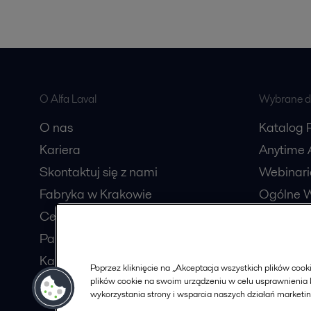
O Alfa Laval
Wybrane dl
O nas
Katalog 
Kariera
Anytime A
Skontaktuj się z nami
Webinari
Fabryka w Krakowie
Ogólne W
Centrum usług wspólnych
Katalog
Partnerzy handlowi
Procesów
Karty charakterystyki
Poprzez kliknięcie na „Akceptacja wszystkich plików co
Zostań Partnerem
plików cookie na swoim urządzeniu w celu usprawnienia k
wykorzystania strony i wsparcia naszych działań marketi