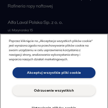
Rafineria ropy naftowej
Alfa Laval Polska Sp. z o. o.
ul. Marynarska 15
PL-02-674
Warszawa
Poprzez kliknięcie na „Akceptacja wszystkich plików cookie”
Poland
jest wyrażona zgoda na przechowywanie plików cookie na
swoim urządzeniu w celu usprawnienia korzystania z
+48 223366464
nawigacji strony, analizowania wykorzystania strony i
wsparcia naszych działań marketingowych.
Wszystkie biura
Akceptuj wszystkie pliki cookie
Cookies policy
Legal terms and conditions
Odrzucenie wszystkich
Znajdziesz nas na
Ustawienia plików cookie