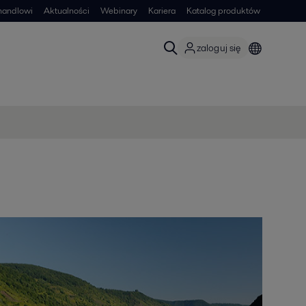
handlowi
Aktualności
Webinary
Kariera
Katalog produktów
zaloguj się