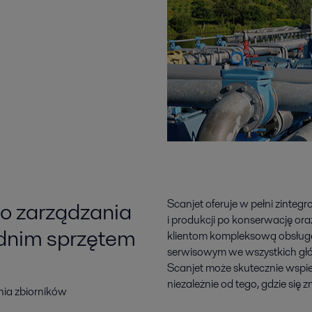
do zarządzania
Scanjet oferuje w pełni zinte
i produkcji po konserwację o
ednim sprzętem
klientom kompleksową obsługę
serwisowym we wszystkich głó
Scanjet może skutecznie wspier
niezależnie od tego, gdzie się z
nia zbiorników