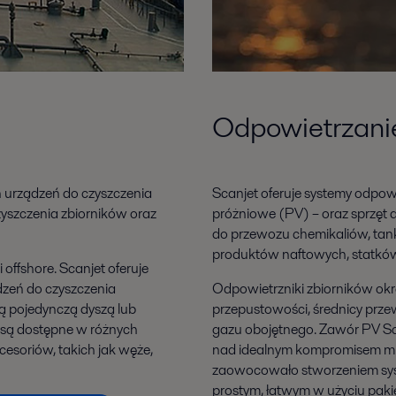
Odpowietrzani
h urządzeń do czyszczenia
Scanjet oferuje systemy odpow
yszczenia zbiorników oraz
próżniowe (PV) – oraz sprzęt
do przewozu chemikaliów, ta
produktów naftowych, statków
offshore. Scanjet oferuje
dzeń do czyszczenia
Odpowietrzniki zbiorników ok
ą pojedynczą dyszą lub
przepustowości, średnicy prz
są dostępne w różnych
gazu obojętnego. Zawór PV Sc
cesoriów, takich jak węże,
nad idealnym kompromisem międ
zaowocowało stworzeniem sys
prostym, łatwym w użyciu paki