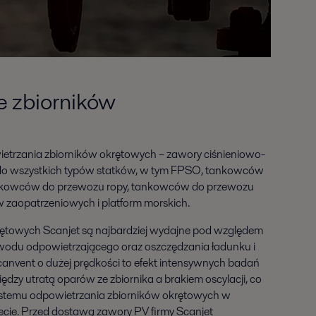
e zbiorników
ietrzania zbiorników okrętowych – zawory ciśnieniowo-
 do wszystkich typów statków, w tym FPSO, tankowców
nkowców do przewozu ropy, tankowców do przewozu
 zaopatrzeniowych i platform morskich.
rętowych Scanjet są najbardziej wydajne pod względem
ewodu odpowietrzającego oraz oszczędzania ładunku i
anvent o dużej prędkości to efekt intensywnych badań
zy utratą oparów ze zbiornika a brakiem oscylacji, co
temu odpowietrzania zbiorników okrętowych w
ecie. Przed dostawą zawory PV firmy Scanjet