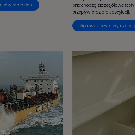
rników morskich
przechodzą szczegółowe testy 
przepływ oraz brak oscylacji.
Sprawdź, czym wyróżniają