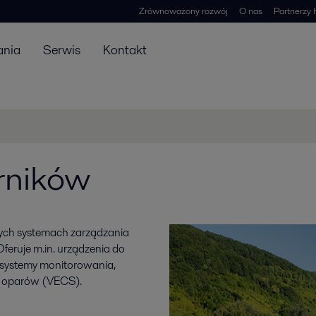
Zrównoważony rozwój
O nas
Partnerzy 
ania
Serwis
Kontakt
rników
tnych systemach zarządzania
Oferuje m.in. urządzenia do
, systemy monitorowania,
ji oparów (VECS).