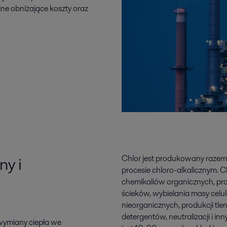
ne obniżające koszty oraz
y i
Chlor jest produkowany razem 
procesie chloro-alkalicznym. C
chemikaliów organicznych, pro
ścieków, wybielania masy celul
nieorganicznych, produkcji tlen
detergentów, neutralizacji i 
 wymiany ciepła we