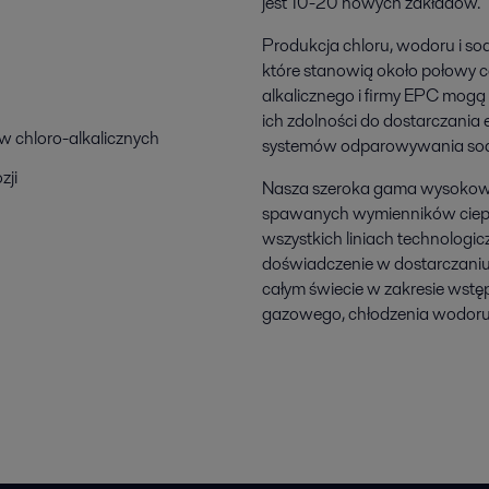
jest 10-20 nowych zakładów.
Produkcja chloru, wodoru i so
które stanowią około połowy c
alkalicznego i firmy EPC mog
ich zdolności do dostarczania
w chloro-alkalicznych
systemów odparowywania sody
zji
Nasza szeroka gama wysokowy
spawanych wymienników ciepła
wszystkich liniach technologic
doświadczenie w dostarczaniu
całym świecie w zakresie wstę
gazowego, chłodzenia wodoru g