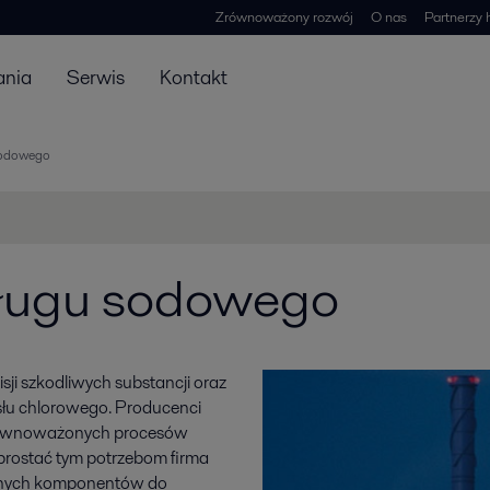
Zrównoważony rozwój
O nas
Partnerzy 
ania
Serwis
Kontakt
 sodowego
i ługu sodowego
ji szkodliwych substancji oraz
słu chlorowego. Producenci
zrównoważonych procesów
prostać tym potrzebom firma
ajnych komponentów do