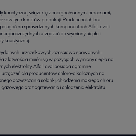
dy kaustycznej wiąże się z energochłonnymi procesami,
ałkowitych kosztów produkcji. Producenci chloru
ą polegać na sprawdzonych komponentach Alfa Laval i
 energooszczędnych urządzeń do wymiany ciepła i
 kaustycznej.
dajnych uszczelkowych, częściowo spawanych i
 z łatwością mieści się w pozycjach wymiany ciepła na
znych elektrolizy. Alfa Laval posiada ogromne
 urządzeń dla producentów chloro-alkalicznych na
pnego oczyszczania solanki, chłodzenia mokrego chloru
azowego oraz ogrzewania i chłodzenia elektrolitu.