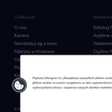
O Alfa Laval
Wybrane dl
O nas
Katalog 
Kariera
Anytime A
Skontaktuj się z nami
Webinari
Fabryka w Krakowie
Ogólne W
Centrum usług wspólnych
Katalog
Partnerzy handlowi
Procesów
Karty charakterystyki
Poprzez kliknięcie na „Akceptacja wszystkich plików co
Zostań Partnerem
plików cookie na swoim urządzeniu w celu usprawnienia k
wykorzystania strony i wsparcia naszych działań marketi
© 2015-2026, ALFA LAVAL