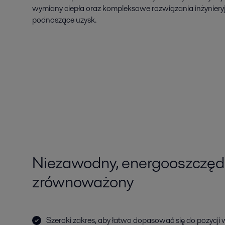
wymiany ciepła oraz kompleksowe rozwiązania inżynieryj
podnoszące uzysk.
Niezawodny, energooszczędn
zrównoważony
Szeroki zakres, aby łatwo dopasować się do pozycji