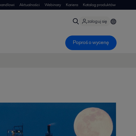
handlowi
Aktualności
Webinary
Kariera
Katalog produktów
zaloguj się
Poproś o wycenę