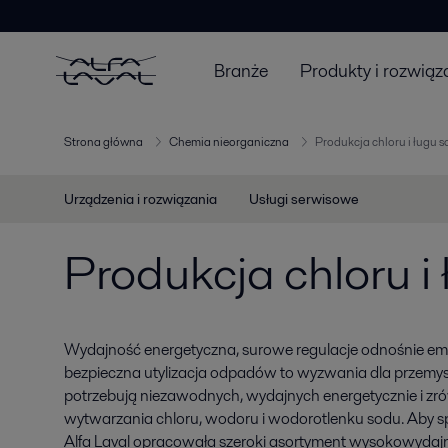
Branże
Produkty i rozwiąz
Strona główna
Chemia nieorganiczna
Produkcja chloru i ługu
Urządzenia i rozwiązania
Usługi serwisowe
Produkcja chloru 
Wydajność energetyczna, surowe regulacje odnośnie emis
bezpieczna utylizacja odpadów to wyzwania dla przemy
potrzebują niezawodnych, wydajnych energetycznie i 
wytwarzania chloru, wodoru i wodorotlenku sodu. Aby s
Alfa Laval opracowała szeroki asortyment wysokowyd