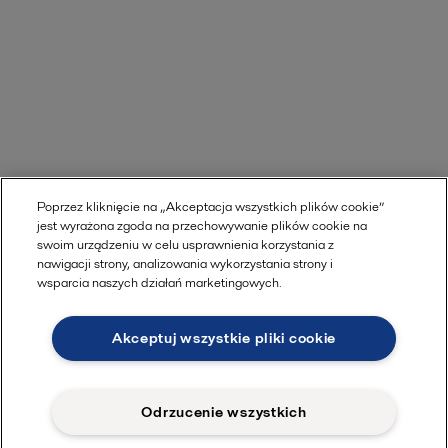
Poprzez kliknięcie na „Akceptacja wszystkich plików cookie”
Odkryj zrównoważone miasta
jest wyrażona zgoda na przechowywanie plików cookie na
swoim urządzeniu w celu usprawnienia korzystania z
nawigacji strony, analizowania wykorzystania strony i
wsparcia naszych działań marketingowych.
Zapytania dotyczące
Akceptuj wszystkie pliki cookie
produktów
Odrzucenie wszystkich
Jak możemy Ci pomóc?