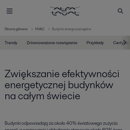
Strona główna
HVAC
Budynki energooszczędne
Trendy
Zrównoważone rozwiązania
Przykłady
Certyfik
Zwiększanie efektywności
energetycznej budynków
na całym świecie
Budynki odpowiadają za około 40% światowego zużycia
energii, a ogrzewanie i chłodzenie stanowią około 60% tego