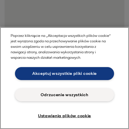
Poprzez kliknięcie na „Akceptacja wszystkich plików cookie”
jest wyrażona zgoda na przechowywanie plików cookie na
swoim urządzeniu w celu usprawnienia korzystania z
nawigacji strony, analizowania wykorzystania strony i
Przejdź do Centrum konsultacyjnego
wsparcia naszych działań marketingowych.
Akceptuj wszystkie pliki cookie
Odrzucenie wszystkich
Ustawienia plików cookie