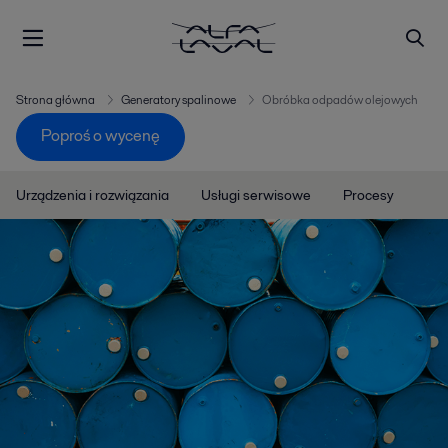
Strona główna
Generatory spalinowe
Obróbka odpadów olejowych
Poproś o wycenę
Urządzenia i rozwiązania
Usługi serwisowe
Procesy