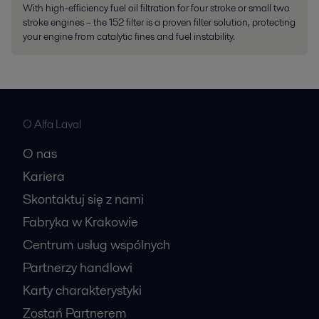
With high-efficiency fuel oil filtration for four stroke or small two
stroke engines – the 152 filter is a proven filter solution, protecting
your engine from catalytic fines and fuel instability.
O Alfa Laval
O nas
Kariera
Skontaktuj się z nami
Fabryka w Krakowie
Centrum usług wspólnych
Partnerzy handlowi
Karty charakterystyki
Zostań Partnerem