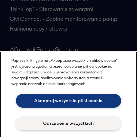
ThinkTop® - Sterowanie zaworami
CM Connect - Zdalne monitorowanie pomp
Rafineria ropy naftowej
Alfa Laval Polska Sp. z o. o.
ul. Marynarska 15
Poprzez kliknięcie na „Akceptacja wszystkich plików cookie”
jest wyrażona zgoda na przechowywanie plików cookie na
PL-02-674
Warszawa
swoim urządzeniu w celu usprawnienia korzystania z
Poland
nawigacji strony, analizowania wykorzystania strony i
wsparcia naszych działań marketingowych.
+48 223366464
Akceptuj wszystkie pliki cookie
Wszystkie biura
Odrzucenie wszystkich
Cookies policy
Legal terms and conditions