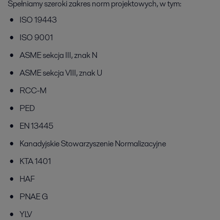
Spełniamy szeroki zakres norm projektowych, w tym:
ISO 19443
ISO 9001
ASME sekcja III, znak N
ASME sekcja VIII, znak U
RCC-M
PED
EN 13445
Kanadyjskie Stowarzyszenie Normalizacyjne
KTA 1401
HAF
PNAE G
YLV