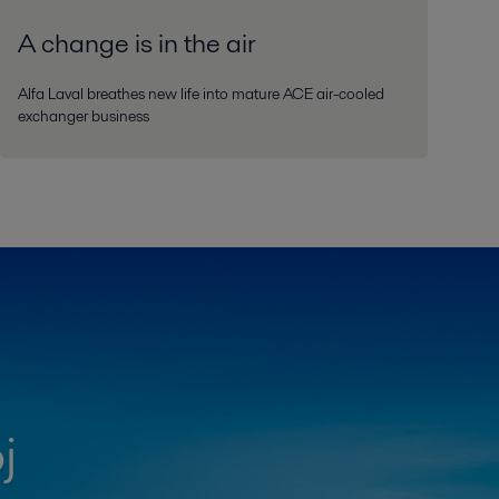
A change is in the air
Alfa Laval breathes new life into mature ACE air-cooled
exchanger business
j