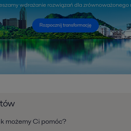
ieszamy wdrażanie rozwiązań dla zrównoważonego 
Rozpocznij transformację
któw
k możemy Ci pomóc?