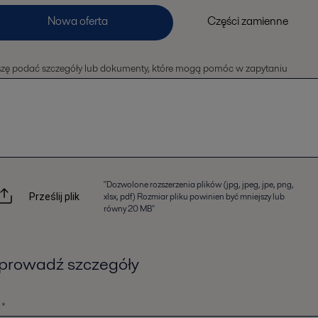
szę podać szczegóły lub dokumenty, które mogą pomóc w zapytaniu
"Dozwolone rozszerzenia plików (jpg, jpeg, jpe, png,
xlsx, pdf) Rozmiar pliku powinien być mniejszy lub
Prześlij plik
równy 20 MB"
rowadź szczegóły
 *