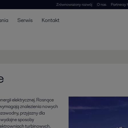
Zrównoważony rozwój
O nas
Partnerzy 
ania
Serwis
Kontakt
e
ergii elektrycznej. Rosnące
y wymagają znalezienia nowych
ezawodny, przyjazny dla
ej wydajne sposoby
elektrowniach turbinowych.