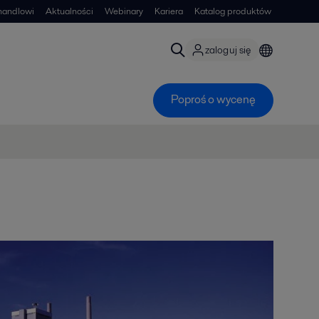
handlowi
Aktualności
Webinary
Kariera
Katalog produktów
zaloguj się
Poproś o wycenę