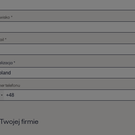
wisko *
il *
lizacja
*
er telefonu
Twojej firmie