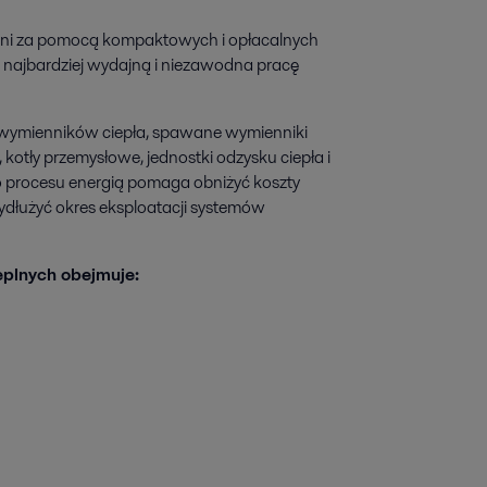
wni za pomocą kompaktowych i opłacalnych
k najbardziej wydajną i niezawodna pracę
we wymienników ciepła, spawane wymienniki
a, kotły przemysłowe, jednostki odzysku ciepła i
 procesu energią pomaga obniżyć koszty
ydłużyć okres eksploatacji systemów
eplnych obejmuje: